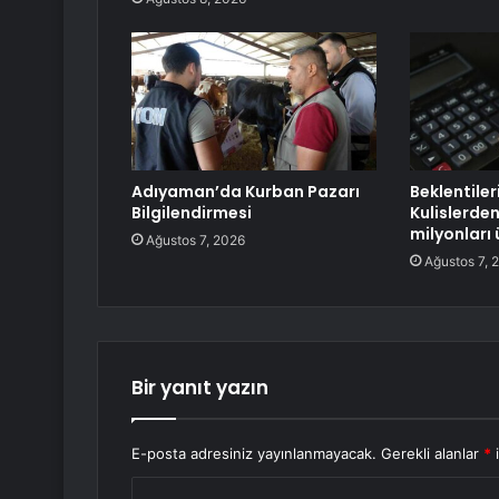
Adıyaman’da Kurban Pazarı
Beklentile
Bilgilendirmesi
Kulislerde
milyonları
Ağustos 7, 2026
Ağustos 7, 
Bir yanıt yazın
E-posta adresiniz yayınlanmayacak.
Gerekli alanlar
*
i
Y