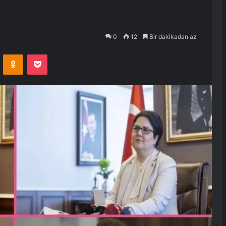
0
12
Bir dakikadan az
VKontakte
Odnoklassniki
Pocket