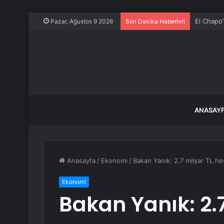
El Chapo
Pazar, Ağustos 9 2026
Son Dakika Haberleri
ANASAY
Anasayfa
/
Ekonomi
/
Bakan Yanık: 2.7 milyar TL h
Ekonomi
Bakan Yanık: 2.7