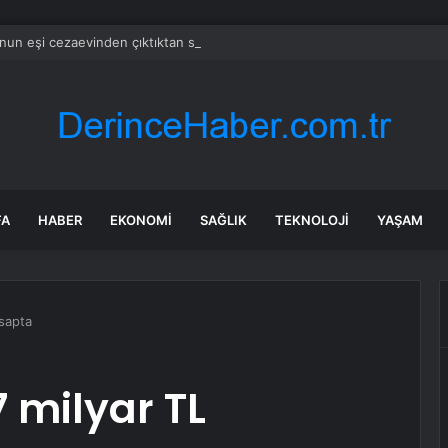
’nun eşi cezaevinden çıktıktan sonra fenomene dönüştü
FA
HABER
EKONOMI
SAĞLIK
TEKNOLOJI
YAŞAM
esapta
 milyar TL