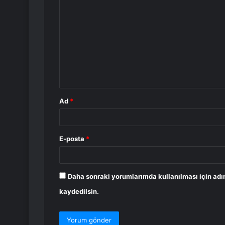
o
r
u
m
*
Ad
*
E-posta
*
Daha sonraki yorumlarımda kullanılması için adı
kaydedilsin.