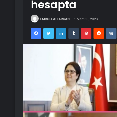
hesapta
EMRULLAH ARKAN
Mart 30, 2023
Facebook
Twitter
LinkedIn
Tumblr
Pinterest
Reddit