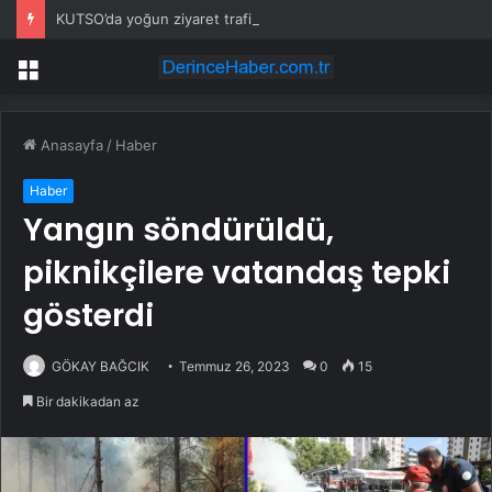
KUTSO’da yoğun ziyaret trafiği
Menü
Anasayfa
/
Haber
Haber
Yangın söndürüldü,
piknikçilere vatandaş tepki
gösterdi
GÖKAY BAĞCIK
Temmuz 26, 2023
0
15
Bir dakikadan az