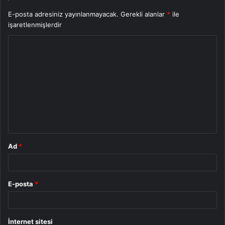
E-posta adresiniz yayınlanmayacak.
Gerekli alanlar
*
ile
işaretlenmişlerdir
Y
o
r
u
m
*
Ad
*
E-posta
*
İnternet sitesi