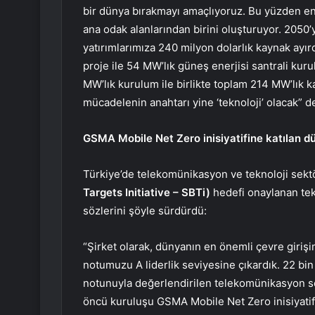
bir dünya bırakmayı amaçlıyoruz. Bu yüzden ener
ana odak alanlarından birini oluşturuyor. 2050’y
yatırımlarımıza 240 milyon dolarlık kaynak ayırdık
proje ile 54 MW’lık güneş enerjisi santrali kur
MW’lık kurulum ile birlikte toplam 214 MW’lık k
mücadelenin anahtarı yine ‘teknoloji’ olacak” d
GSMA Mobile Net Zero inisiyatifine katılan d
Türkiye’de telekomünikasyon ve teknoloji sek
Targets Initiative – SBTi)
hedefi onaylanan tek
sözlerini şöyle sürdürdü:
“Şirket olarak, dünyanın en önemli çevre giriş
notumuzu A liderlik seviyesine çıkardık. 22 bin 
notunuyla değerlendirilen telekomünikasyon s
öncü kuruluşu GSMA Mobile Net Zero inisiyatifi