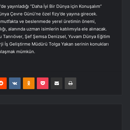
y’de yayınladığı “Daha İyi Bir Dünya için Konuşalım”
ünya Çevre Günü’ne özel fizy’de yayına girecek.
ık, mutfakta ve beslenmede yerel üretimin önemi,
lığı, alanında uzman isimlerin katılımıyla ele alınacak.
su Tanrıöver, Şef Şemsa Denizsel, Yuvam Dünya Eğitim
ji İş Geliştirme Müdürü Tolga Yakan serinin konukları
n ulaşmak mümkün.
erest
Reddit
VKontakte
Odnoklassniki
Pocket
E-Posta ile paylaş
Yazdır