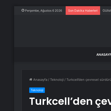
Gülis
Perşembe, Ağustos 6 2026
Son Dakika Haberleri
ANASAY
Anasayfa
/
Teknoloji
/
Turkcell’den çevresel sürdürül
Teknoloji
Turkcell’den çe