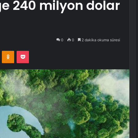
ğe 240 milyon dolar
0
0
2 dakika okuma süresi
VKontakte
Odnoklassniki
Pocket