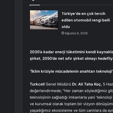
Türkiye’de en çok tercih
edilen otomobil rengi belli
oldu
Ağustos 6, 2026
2030’a kadar enerji tüketimini kendi kaynakl
şirket
,
2050’de net sıfır şirket
olmayı hedefliy
“İklim kriziyle mücadelenin anahtarı teknoloji
Turkcell
Genel Müdürü
Dr. Ali Taha Koç
, 5 Ha
değerlendirmede; “Her zaman söylediğimiz gibi, 
teknolojinin sağladığı imkanlarla yani ‘teknoloji
ve kurumsal olarak toplam bir vizyon dönüşümü
yaşadığımız ekosisteme ve tüm canlılara da ayn