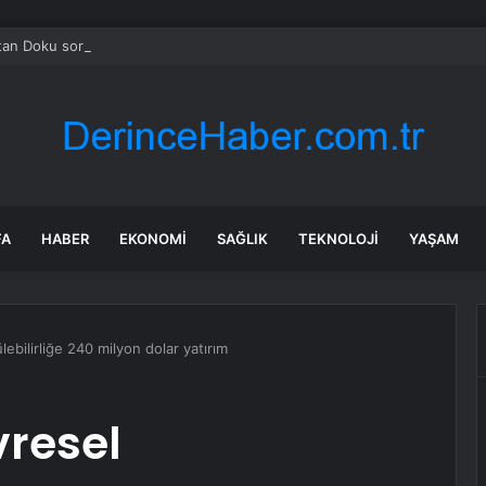
tan Doku soruşturmasında firari şüpheli Umut Altaş, ABD’de gözaltına alı
FA
HABER
EKONOMI
SAĞLIK
TEKNOLOJI
YAŞAM
ebilirliğe 240 milyon dolar yatırım
vresel