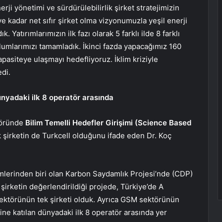
ji yönetimi ve sürdürülebilirlik şirket stratejimizin
e kadar net sıfır şirket olma vizyonumuzla yeşil enerji
. Yatırımlarımızın ilk fazı olarak 5 farklı ilde 8 farklı
ulumlarımızı tamamladık. İkinci fazda yapacağımız 160
apasiteye ulaşmayı hedefliyoruz. İklim kriziyle
edi.
ünyadaki ilk 8 operatör arasında
töründe
Bilim Temelli Hedefler Girişimi (Science Based
 şirketin de Turkcell olduğunu ifade eden Dr. Koç
imlerinden biri olan Karbon Saydamlık Projesi’nde (CDP)
şirketin değerlendirildiği projede, Türkiye’de A
ektörünün tek şirketi olduk. Ayrıca GSM sektörünün
ne katılan dünyadaki ilk 8 operatör arasında yer