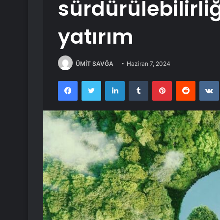
sürdürülebilirli
yatırım
ÜMİT SAVĞA
Haziran 7, 2024
Facebook
Twitter
LinkedIn
Tumblr
Pinterest
Reddit