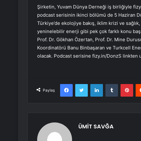
Şirketin, Yuvam Dünya Derneği iş birliğiyle fiz
podcast serisinin ikinci bölümü de 5 Haziran D
Türkiye’de ekolojiye bakış, iklim krizi ve sağl
yeninelebilir enerji gibi pek çok farklı konu baş
Prof. Dr. Gökhan Özertan, Prof. Dr. Mine Duru
Koordinatörü Banu Binbaşaran ve Turkcell Ener
olacak. Podcast serisine fizy.in/DonzS linkte
Facebook
Twitter
LinkedIn
Tumblr
Pint
Paylaş
ÜMİT SAVĞA