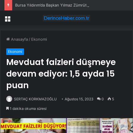
Bursa Yıldırım’da Başkan Yılmaz Zümrütevler esnafıyla buluştu
Menü
Anasayfa
/
Ekonomi
Ekonomi
Mevduat faizleri düşmeye
devam ediyor: 1,5 ayda 15
puan
SERTAÇ KORKMAZOĞLU
Ağustos 15, 2023
0
5
1 dakika okuma süresi