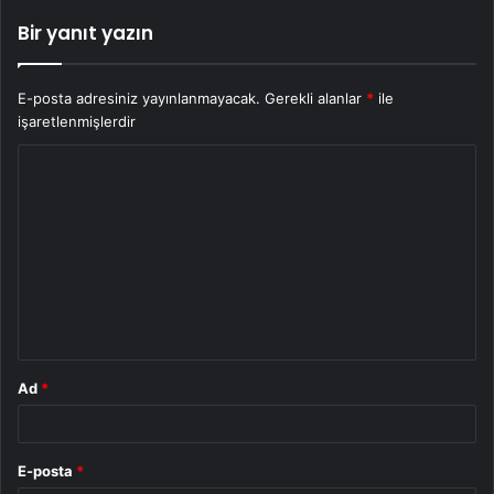
Bir yanıt yazın
E-posta adresiniz yayınlanmayacak.
Gerekli alanlar
*
ile
işaretlenmişlerdir
Y
o
r
u
m
*
Ad
*
E-posta
*