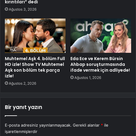
kırıntıları” dedi
Ağustos 3, 2026
Muhtemel Aşk 4. bölüm Full
Eda Ece ve Kerem Bürsin
HD izle! Show TV Muhtemel
Ahbap soruşturmasında
Aşk son bölüm tek parça
ifade vermek için adliyede!
izle!
Ağustos 1, 2026
Ağustos 2, 2026
Bir yanıt yazın
E-posta adresiniz yayınlanmayacak.
Gerekli alanlar
*
ile
işaretlenmişlerdir