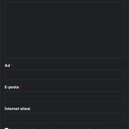
Y
o
r
u
m
*
Ad
*
E-posta
*
İnternet sitesi