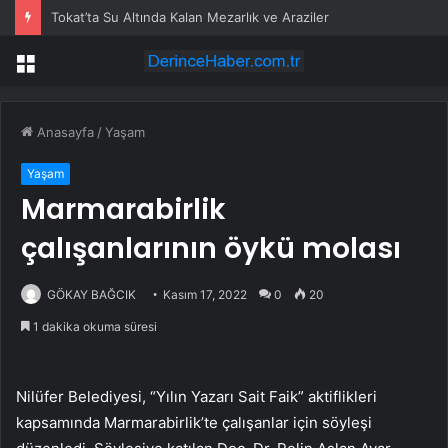
Tokat’ta Su Altında Kalan Mezarlık ve Araziler
Menü
Anasayfa
/
Yaşam
Yaşam
Marmarabirlik
çalışanlarının öykü molası
GÖKAY BAĞCIK
Kasım 17, 2022
0
20
1 dakika okuma süresi
Nilüfer Belediyesi, “Yılın Yazarı Sait Faik” aktiflikleri
kapsamında Marmarabirlik’te çalışanlar için söyleşi