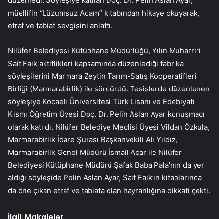
düzenledi. Söyleşiye katılan Doç. Dr. Pelin Aslan Ayar,
müellifin “Lüzumsuz Adam” kitabından hikaye okuyarak,
etraf ve tabiat sevgisini anlattı.
Nilüfer Belediyesi Kütüphane Müdürlüğü, Yılın Muharriri
Sait Faik aktiflikleri kapsamında düzenlediği fabrika
söyleşilerini Marmara Zeytin Tarım-Satış Kooperatifleri
Birliği (Marmarabirlik) ile sürdürdü. Tesislerde düzenlenen
söyleşiye Kocaeli Üniversitesi Türk Lisanı ve Edebiyatı
Kısmı Öğretim Üyesi Doç. Dr. Pelin Aslan Ayar konuşmacı
olarak katıldı. Nilüfer Belediye Meclisi Üyesi Vildan Özkula,
Marmarabirlik İdare Şurası Başkanvekili Ali Yıldız,
Marmarabirlik Genel Müdürü İsmail Acar ile Nilüfer
Belediyesi Kütüphane Müdürü Şafak Baba Pala’nın da yer
aldığı söyleşide Pelin Aslan Ayar, Sait Faik’in kitaplarında
da öne çıkan etraf ve tabiata olan hayranlığına dikkati çekti.
İlgili Makaleler