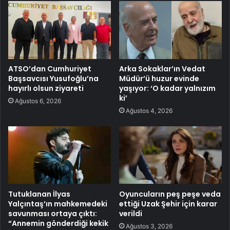
ATSO’dan Cumhuriyet
Arka Sokaklar’ın Vedat
Başsavcısı Yusufoğlu’na
Müdür’ü huzur evinde
hayırlı olsun ziyareti
yaşıyor: ‘O kadar yalnızım
ki’
Ağustos 6, 2026
Ağustos 4, 2026
Tutuklanan İlyas
Oyuncuların peş peşe veda
Yalçıntaş’ın mahkemedeki
ettiği Uzak Şehir için karar
savunması ortaya çıktı:
verildi
“Annemin gönderdiği kekik
Ağustos 3, 2026