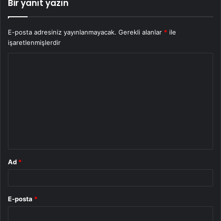
Bir yanıt yazın
E-posta adresiniz yayınlanmayacak.
Gerekli alanlar
*
ile
işaretlenmişlerdir
Y
o
r
u
m
*
Ad
*
E-posta
*