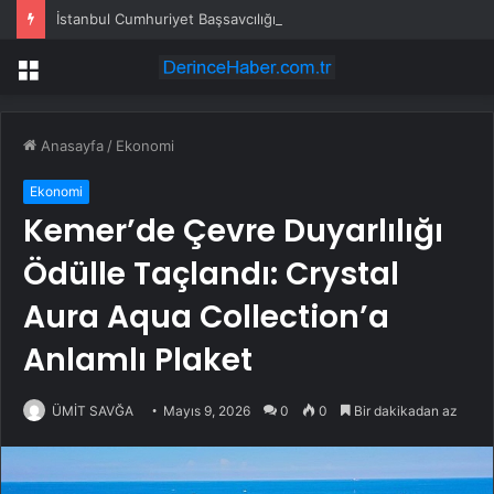
İstanbul Cumhuriyet Başsavcılığı: Gazeteci Cem Küçük gözaltına alındı
Menü
Anasayfa
/
Ekonomi
Ekonomi
Kemer’de Çevre Duyarlılığı
Ödülle Taçlandı: Crystal
Aura Aqua Collection’a
Anlamlı Plaket
ÜMİT SAVĞA
Mayıs 9, 2026
0
0
Bir dakikadan az