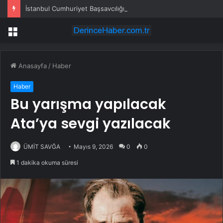
İstanbul Cumhuriyet Başsavcılığı: Gazeteci Cem Küçük gözaltına alındı
Menü
Anasayfa
/
Haber
Haber
Bu yarışma yapılacak
Ata’ya sevgi yazılacak
ÜMİT SAVĞA
Mayıs 9, 2026
0
0
1 dakika okuma süresi