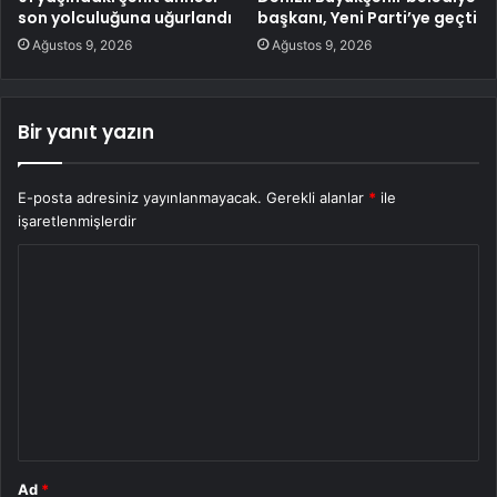
son yolculuğuna uğurlandı
başkanı, Yeni Parti’ye geçti
Ağustos 9, 2026
Ağustos 9, 2026
Bir yanıt yazın
E-posta adresiniz yayınlanmayacak.
Gerekli alanlar
*
ile
işaretlenmişlerdir
Y
o
r
u
m
*
Ad
*