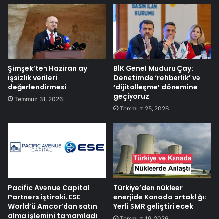
Şimşek’ten Haziran ayı
BİK Genel Müdürü Çay:
işsizlik verileri
Denetimde ‘rehberlik’ ve
değerlendirmesi
‘dijitalleşme’ dönemine
geçiyoruz
Temmuz 31, 2026
Temmuz 25, 2026
Pacific Avenue Capital
Türkiye’den nükleer
Partners iştiraki, ESE
enerjide Kanada ortaklığı:
World’ü Amcor’dan satın
Yerli SMR geliştirilecek
alma işlemini tamamladı
Temmuz 19, 2026