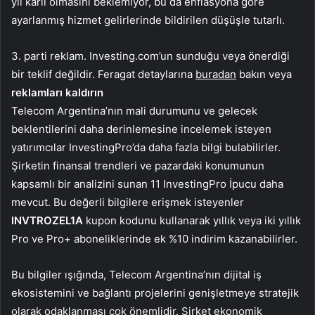
yıl kârlı olmasını beklemiyor, bu da enflasyona göre
ayarlanmış hizmet gelirlerinde bildirilen düşüşle tutarlı.
3. parti reklam. Investing.com’un sunduğu veya önerdiği
bir teklif değildir. Feragat detaylarına
buradan
bakın veya
reklamları kaldırın
Telecom Argentina’nın mali durumunu ve gelecek
beklentilerini daha derinlemesine incelemek isteyen
yatırımcılar InvestingPro’da daha fazla bilgi bulabilirler.
Şirketin finansal trendleri ve pazardaki konumunun
kapsamlı bir analizini sunan 11 InvestingPro İpucu daha
mevcut. Bu değerli bilgilere erişmek isteyenler
INVTROZEL1A
kupon kodunu kullanarak yıllık veya iki yıllık
Pro ve Pro+ aboneliklerinde ek %10 indirim kazanabilirler.
Bu bilgiler ışığında, Telecom Argentina’nın dijital iş
ekosistemini ve bağlantı projelerini genişletmeye stratejik
olarak odaklanması çok önemlidir. Şirket ekonomik