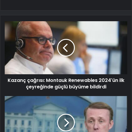
Kazanç çağrısı: Montauk Renewables 2024'ün ilk
çeyreğinde güçlü büyüme bildirdi