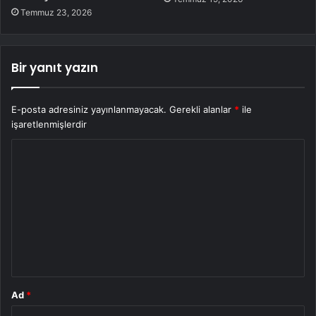
Temmuz 23, 2026
Bir yanıt yazın
E-posta adresiniz yayınlanmayacak.
Gerekli alanlar
*
ile
işaretlenmişlerdir
Y
o
r
u
m
*
Ad
*