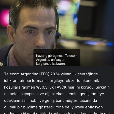
Telecom Argentina (TEO) 2024 yılının ilk çeyreğinde
istikrarlı bir performans sergileyerek zorlu ekonomik
koşullara rağmen %30,3’lük FAVÖK marjını korudu. Şirketin
teknoloji altyapısını ve dijital ekosistemini genişletmeye
odaklanması, mobil ve geniş bant müşteri tabanında
olumlu bir büyüme gösterdi. Yine de, yüksek enflasyon
nedeniyle hizmet gelirleri reel olarak azalırken, şirketin net