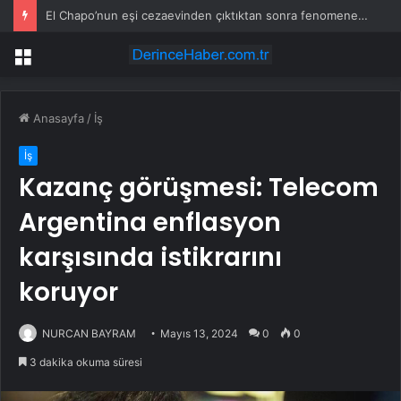
El Chapo’nun eşi cezaevinden çıktıktan sonra fenomene dönüştü
Menü
Anasayfa
/
İş
İş
Kazanç görüşmesi: Telecom
Argentina enflasyon
karşısında istikrarını
koruyor
NURCAN BAYRAM
Mayıs 13, 2024
0
0
3 dakika okuma süresi