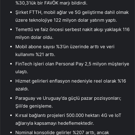
%30,3’lük bir FAVÖK marjı bildirdi.
Şirket FTTH, mobil ağlar ve 5G geliştirme dahil olmak
üzere teknolojiye 122 milyon dolar yatırım yaptı.
Temettü ve faiz öncesi serbest nakit akışı yaklaşık 116
milyon dolar oldu.
Mobil abone sayısı %3’ün üzerinde arttı ve veri
kullanımı %21 arttı.
FinTech işleri olan Personal Pay 2,5 milyon müşteriye
ulaştı.
Hizmet gelirleri enflasyon nedeniyle reel olarak %16
azaldı.
Paraguay ve Uruguay’da güçlü pazar pozisyonları;
Şili’de genişleme.
Kırsal bağlantı projeleri 500.000 hektarı 4G ve IoT
ağlarıyla kapsamayı hedeflemektedir.
Nominal konsolide gelirler %207 arttı, ancak