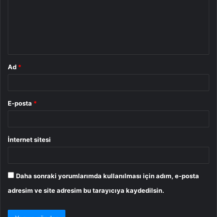
u
m
*
Ad
*
E-posta
*
İnternet sitesi
Daha sonraki yorumlarımda kullanılması için adım, e-posta
adresim ve site adresim bu tarayıcıya kaydedilsin.