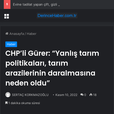
Evine tadilat yapan çift, gizli bölmede deste deste para buldu
Menü
Anasayfa
/
Haber
Haber
CHP’li Gürer: “Yanlış tarım
politikaları, tarım
arazilerinin daralmasına
neden oldu”
SERTAÇ KORKMAZOĞLU
Kasım 10, 2022
0
18
1 dakika okuma süresi