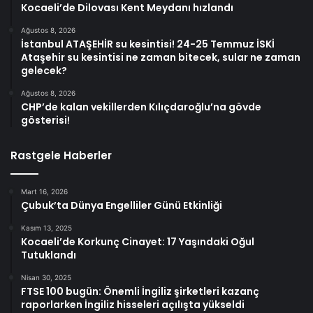
Kocaeli’de Dilovası Kent Meydanı hızlandı
Ağustos 8, 2026
İstanbul ATAŞEHİR su kesintisi! 24-25 Temmuz İSKİ
Ataşehir su kesintisi ne zaman bitecek, sular ne zaman
gelecek?
Ağustos 8, 2026
CHP’de kalan vekillerden Kılıçdaroğlu’na gövde
gösterisi!
Rastgele Haberler
Mart 16, 2026
Çubuk’ta Dünya Engelliler Günü Etkinliği
Kasım 13, 2025
Kocaeli’de Korkunç Cinayet: 17 Yaşındaki Oğul
Tutuklandı
Nisan 30, 2025
FTSE 100 bugün: Önemli İngiliz şirketleri kazanç
raporlarken İngiliz hisseleri açılışta yükseldi