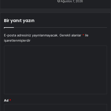
Ağustos 7, 2026
Bir yanıt yazın
E-posta adresiniz yayınlanmayacak.
Gerekli alanlar
*
ile
işaretlenmişlerdir
Y
o
r
u
m
*
Ad
*