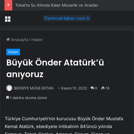
Tokat’ta Su Altında Kalan Mezarlık ve Araziler
Menü
Anasayfa
/
Haber
Haber
Büyük Önder Atatürk’ü
anıyoruz
BEDRİYE MÜGE ERTAN
Kasım 10, 2022
0
16
1 dakika okuma süresi
Türkiye Cumhuriyeti’nin kurucusu Büyük Önder Mustafa
Kemal Atatürk, ebediyete intikalinin 84’üncü yılında