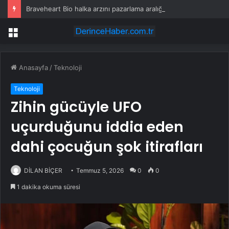
Braveheart Bio halka arzını pazarlama aralığının üstünde fiyatlandırıyor
Menü
Anasayfa
/
Teknoloji
Teknoloji
Zihin gücüyle UFO
uçurduğunu iddia eden
dahi çocuğun şok itirafları
DİLAN BİÇER
Temmuz 5, 2026
0
0
1 dakika okuma süresi