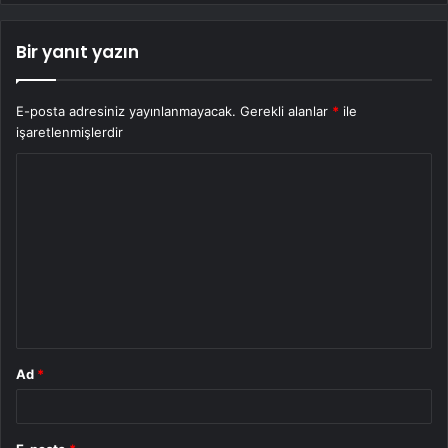
Bir yanıt yazın
E-posta adresiniz yayınlanmayacak.
Gerekli alanlar
*
ile
işaretlenmişlerdir
Y
o
r
u
m
*
Ad
*