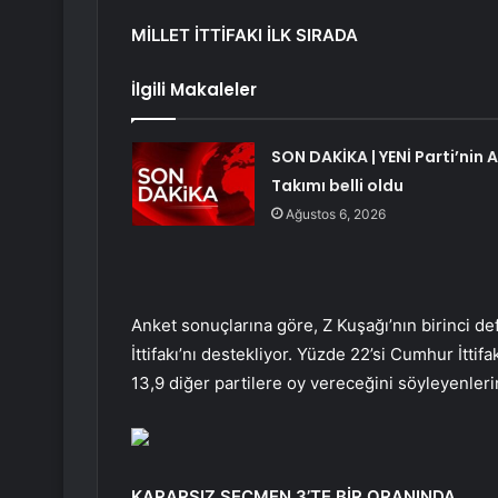
MİLLET İTTİFAKI İLK SIRADA
İlgili Makaleler
SON DAKİKA | YENİ Parti’nin A
Takımı belli oldu
Ağustos 6, 2026
Anket sonuçlarına göre, Z Kuşağı’nın birinci de
İttifakı’nı destekliyor. Yüzde 22’si Cumhur İtti
13,9 diğer partilere oy vereceğini söyleyenleri
KARARSIZ SEÇMEN 3’TE BİR ORANINDA