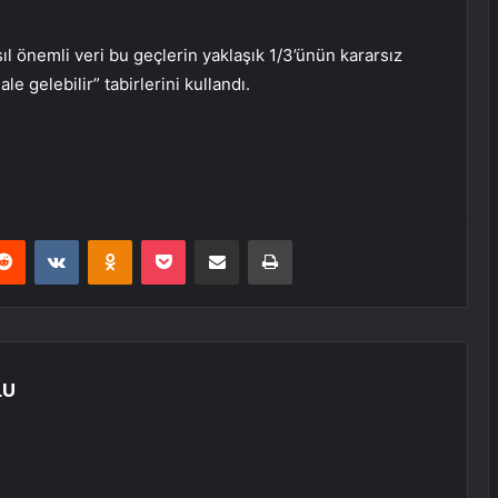
l önemli veri bu geçlerin yaklaşık 1/3’ünün kararsız
le gelebilir” tabirlerini kullandı.
erest
Reddit
VKontakte
Odnoklassniki
Pocket
E-Posta ile paylaş
Yazdır
LU