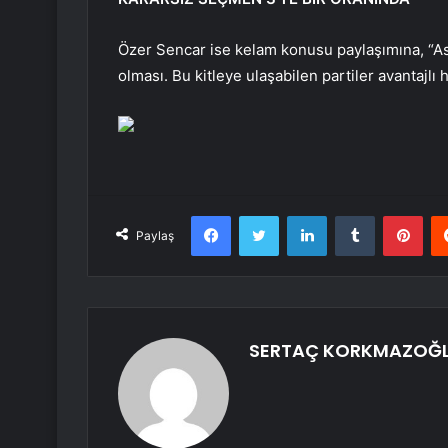
Özer Sencar ise kelam konusu paylaşımına, “Ası
olması. Bu kitleye ulaşabilen partiler avantajlı ha
Facebook
Twitter
LinkedIn
Tumblr
Pint
Paylaş
SERTAÇ KORKMAZOĞ