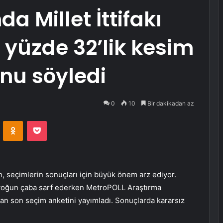
a Millet İttifakı
, yüzde 32’lik kesim
nu söyledi
0
10
Bir dakikadan az
VKontakte
Odnoklassniki
Pocket
, seçimlerin sonuçları için büyük önem arz ediyor.
n yoğun çaba sarf ederken MetroPOLL Araştırma
an son seçim anketini yayımladı. Sonuçlarda kararsız