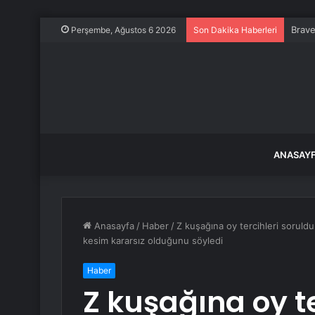
Brave
Perşembe, Ağustos 6 2026
Son Dakika Haberleri
ANASAY
Anasayfa
/
Haber
/
Z kuşağına oy tercihleri soruldu!
kesim kararsız olduğunu söyledi
Haber
Z kuşağına oy te