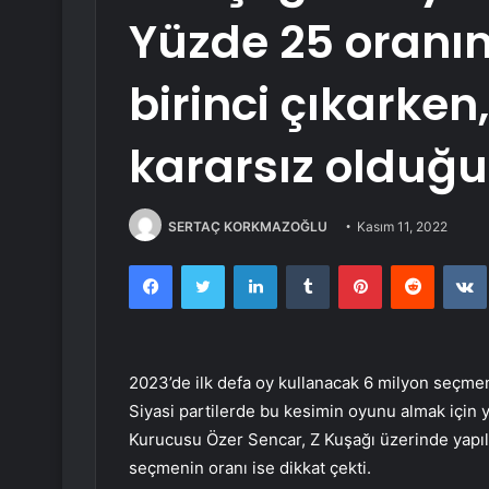
Yüzde 25 oranınd
birinci çıkarken
kararsız olduğu
SERTAÇ KORKMAZOĞLU
Kasım 11, 2022
Facebook
Twitter
LinkedIn
Tumblr
Pinterest
Reddit
2023’de ilk defa oy kullanacak 6 milyon seçmen
Siyasi partilerde bu kesimin oyunu almak içi
Kurucusu Özer Sencar, Z Kuşağı üzerinde yapıl
seçmenin oranı ise dikkat çekti.