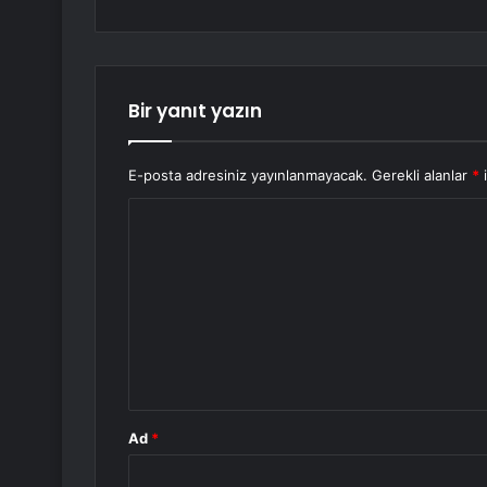
Bir yanıt yazın
E-posta adresiniz yayınlanmayacak.
Gerekli alanlar
*
i
Y
o
r
u
m
*
Ad
*