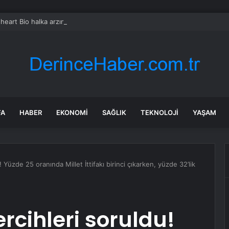
heart Bio halka arzını pazarlama aralığının üstünde fiyatlandırıyor
FA
HABER
EKONOMI
SAĞLIK
TEKNOLOJI
YAŞAM
 Yüzde 25 oranında Millet İttifakı birinci çıkarken, yüzde 32’lik
rcihleri soruldu!