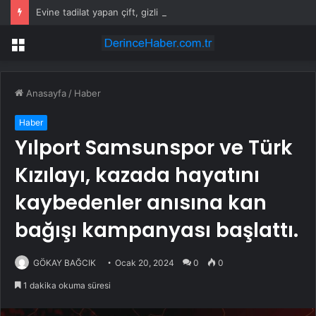
Evine tadilat yapan çift, gizli bölmede deste deste para buldu
Menü
Anasayfa
/
Haber
Haber
Yılport Samsunspor ve Türk
Kızılayı, kazada hayatını
kaybedenler anısına kan
bağışı kampanyası başlattı.
GÖKAY BAĞCIK
Ocak 20, 2024
0
0
1 dakika okuma süresi