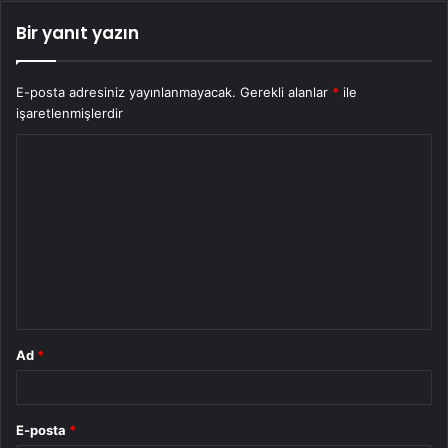
Bir yanıt yazın
E-posta adresiniz yayınlanmayacak.
Gerekli alanlar
*
ile
işaretlenmişlerdir
Y
o
r
u
m
*
Ad
*
E-posta
*