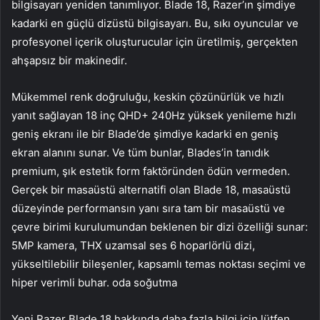
bilgisayarı yeniden tanımlıyor. Blade 18, Razer’ın şimdiye
kadarki en güçlü dizüstü bilgisayarı. Bu, sıkı oyuncular ve
profesyonel içerik oluşturucular için üretilmiş, gerçekten
ahşapsız bir makinedir.
Mükemmel renk doğruluğu, keskin çözünürlük ve hızlı
yanıt sağlayan 18 inç QHD+ 240Hz yüksek yenileme hızlı
geniş ekranı ile bir Blade’de şimdiye kadarki en geniş
ekran alanını sunar. Ve tüm bunlar, Blades’in tanıdık
premium, şık estetik form faktöründen ödün vermeden.
Gerçek bir masaüstü alternatifi olan Blade 18, masaüstü
düzeyinde performansın yanı sıra tam bir masaüstü ve
çevre birimi kurulumundan beklenen bir dizi özelliği sunar:
5MP kamera, THX uzamsal ses 6 hoparlörlü dizi,
yükseltilebilir bileşenler, kapsamlı temas noktası seçimi ve
hiper verimli buhar. oda soğutma
Yeni Razer Blade 18 hakkında daha fazla bilgi için lütfen