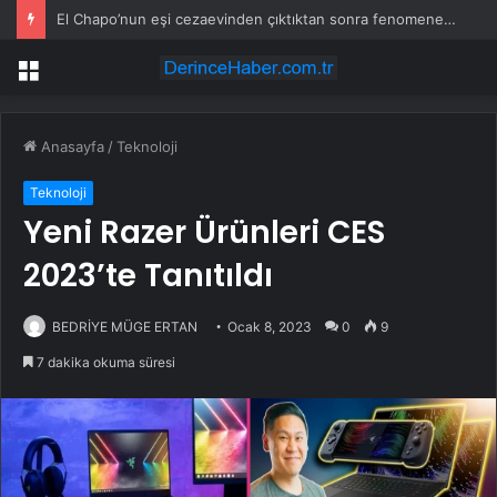
Erdoğan’a suikast timindeki FETÖ’cü yakalandı
Menü
Anasayfa
/
Teknoloji
Teknoloji
Yeni Razer Ürünleri CES
2023’te Tanıtıldı
BEDRİYE MÜGE ERTAN
Ocak 8, 2023
0
9
7 dakika okuma süresi