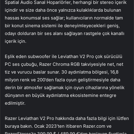
Spatial Audio Sanal Hoparlörler, herhangi bir stereo içerik
içindir ve size daha önce yalnızca kulaklıklarda bulunan
hassas konumsal ses sağlar; kullanıcıların normalde tam
bir konut sinema sistemi ile deneyimleyecekleri geniş,
odayı dolduran bir ses alanı sağlayan rastgele çok kanallı
içerik için.
Eşlik eden subwoofer ile Leviathan V2 Pro çok sürücülü
PC ses çubuğu, Razer Chroma RGB takviyesiyle net, net
tiz ve vurucu baslar sunar. 30 aydınlatma bölgesi, 16,8
milyon renk ve 200’den fazla oyun geliştirmesiyle daha
derin bir atmosfer sağlamak için oyun cihazlarına yönelik
dünyanın en büyük aydınlatma ekosistemine entegre
edilmiştir.
Razer Leviathan V2 Pro hakkında daha fazla bilgi için lütfen
buraya bakın. Ocak 2023’ten itibaren Razer.com ve
RazerStores’ta 399,99 $ / 489,99 €’dan başlayan fiyatlarla