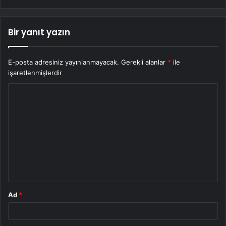
Bir yanıt yazın
E-posta adresiniz yayınlanmayacak.
Gerekli alanlar
*
ile
işaretlenmişlerdir
Y
o
r
u
m
*
Ad
*