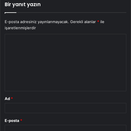
Bir yanıt yazın
E-posta adresiniz yayınlanmayacak.
Gerekli alanlar
*
ile
işaretlenmişlerdir
Y
o
r
u
m
*
Ad
*
E-posta
*