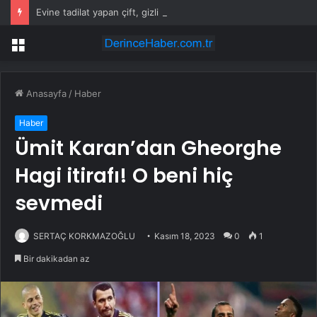
Evine tadilat yapan çift, gizli bölmede deste deste para buldu
Menü
Anasayfa
/
Haber
Haber
Ümit Karan’dan Gheorghe
Hagi itirafı! O beni hiç
sevmedi
SERTAÇ KORKMAZOĞLU
Kasım 18, 2023
0
1
Bir dakikadan az