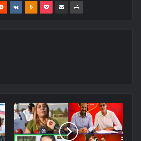
erest
Reddit
VKontakte
Odnoklassniki
Pocket
E-Posta ile paylaş
Yazdır