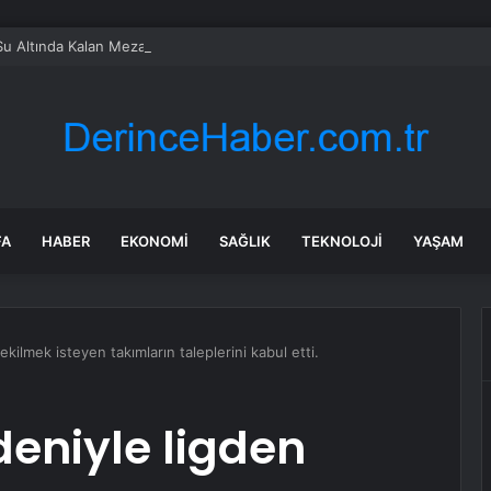
Su Altında Kalan Mezarlık ve Araziler
FA
HABER
EKONOMI
SAĞLIK
TEKNOLOJI
YAŞAM
ilmek isteyen takımların taleplerini kabul etti.
eniyle ligden