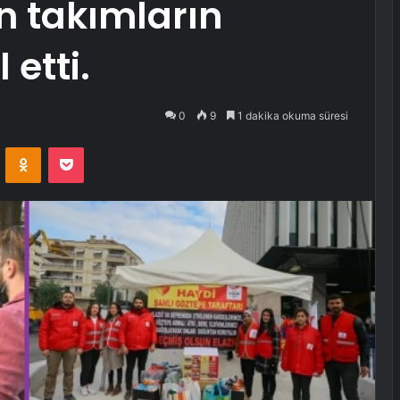
n takımların
 etti.
0
9
1 dakika okuma süresi
VKontakte
Odnoklassniki
Pocket