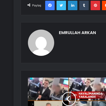
Facebook
Twitter
LinkedIn
Tumblr
Pint
Paylaş
EMRULLAH ARKAN