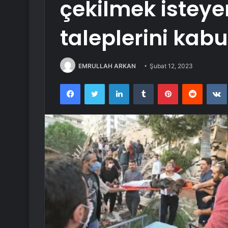
çekilmek isteye
taleplerini kabul
EMRULLAH ARKAN
Şubat 12, 2023
Facebook
Twitter
LinkedIn
Tumblr
Pinterest
Reddit