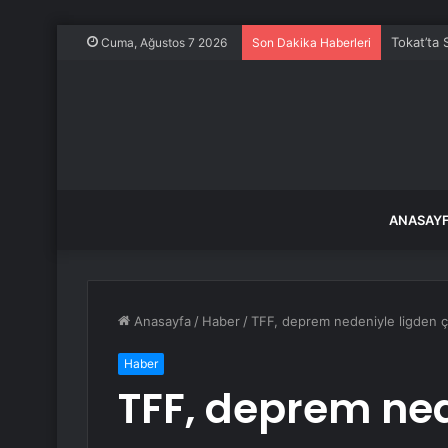
Tokat’ta 
Cuma, Ağustos 7 2026
Son Dakika Haberleri
ANASAY
Anasayfa
/
Haber
/
TFF, deprem nedeniyle ligden çek
Haber
TFF, deprem ned