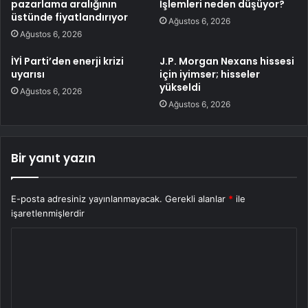
pazarlama aralığının
İşlemleri neden düşüyor?
üstünde fiyatlandırıyor
Ağustos 6, 2026
Ağustos 6, 2026
İYİ Parti’den enerji krizi
J.P. Morgan Nexans hissesi
uyarısı
için iyimser; hisseler
yükseldi
Ağustos 6, 2026
Ağustos 6, 2026
Bir yanıt yazın
E-posta adresiniz yayınlanmayacak.
Gerekli alanlar
*
ile
işaretlenmişlerdir
Y
o
r
u