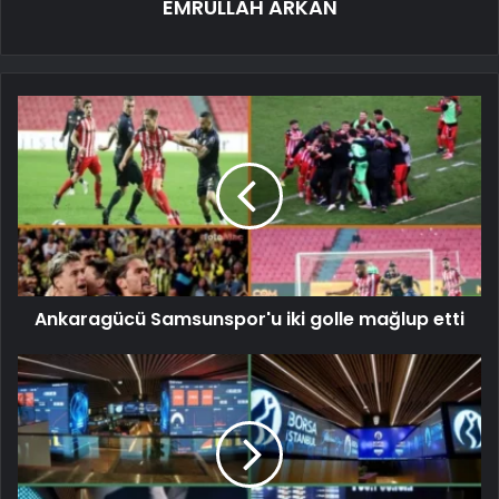
EMRULLAH ARKAN
Ankaragücü Samsunspor'u iki golle mağlup etti