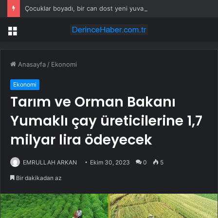
Çocuklar boyadı, bir can dost yeni yuvasına kavuştu
Menü
Anasayfa
/
Ekonomi
Ekonomi
Tarım ve Orman Bakanı
Yumaklı çay üreticilerine 1,7
milyar lira ödeyecek
EMRULLAH ARKAN
Ekim 30, 2023
0
5
Bir dakikadan az