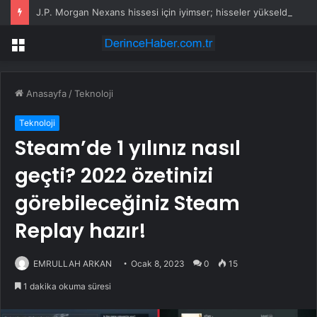
J.P. Morgan Nexans hissesi için iyimser; hisseler yükseldi
Menü
Anasayfa
/
Teknoloji
Teknoloji
Steam’de 1 yılınız nasıl
geçti? 2022 özetinizi
görebileceğiniz Steam
Replay hazır!
EMRULLAH ARKAN
Ocak 8, 2023
0
15
1 dakika okuma süresi