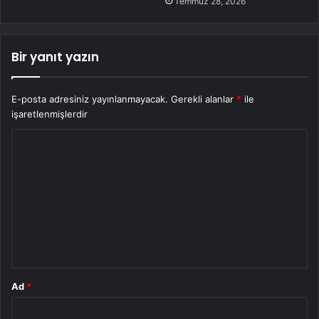
Temmuz 28, 2026
Bir yanıt yazın
E-posta adresiniz yayınlanmayacak.
Gerekli alanlar
*
ile
işaretlenmişlerdir
Y
o
r
u
m
*
Ad
*