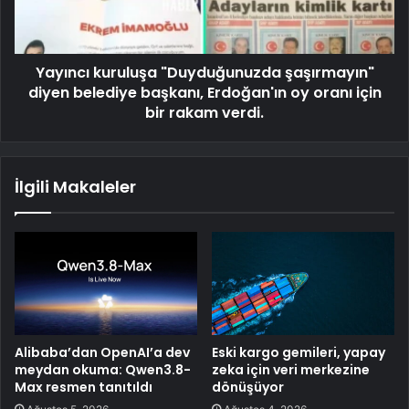
Yayıncı kuruluşa "Duyduğunuzda şaşırmayın"
diyen belediye başkanı, Erdoğan'ın oy oranı için
bir rakam verdi.
İlgili Makaleler
Alibaba’dan OpenAI’a dev
Eski kargo gemileri, yapay
meydan okuma: Qwen3.8-
zeka için veri merkezine
Max resmen tanıtıldı
dönüşüyor