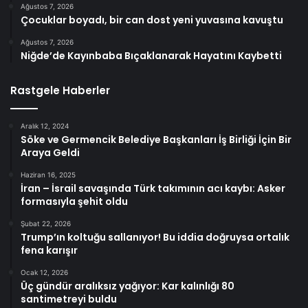
Ağustos 7, 2026
Çocuklar boyadı, bir can dost yeni yuvasına kavuştu
Ağustos 7, 2026
Niğde’de Kayınbaba Bıçaklanarak Hayatını Kaybetti
Rastgele Haberler
Aralık 12, 2024
Söke ve Germencik Belediye Başkanları İş Birliği İçin Bir
Araya Geldi
Haziran 16, 2025
İran – İsrail savaşında Türk takımının acı kaybı: Asker
formasıyla şehit oldu
Şubat 22, 2026
Trump’ın koltuğu sallanıyor! Bu iddia doğruysa ortalık
fena karışır
Ocak 12, 2026
Üç gündür aralıksız yağıyor: Kar kalınlığı 80
santimetreyi buldu