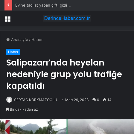
Evine tadilat yapan çift, gizli bölmede deste deste para buldu
Menü
Anasayfa
/
Haber
Haber
Salipazarı’nda heyelan
nedeniyle grup yolu trafiğe
kapatıldı
SERTAÇ KORKMAZOĞLU
Mart 29, 2023
0
14
Bir dakikadan az