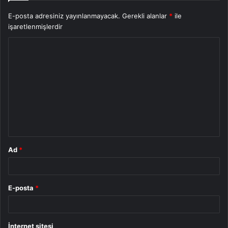
E-posta adresiniz yayınlanmayacak.
Gerekli alanlar
*
ile
işaretlenmişlerdir
Y
o
r
u
m
*
Ad
*
E-posta
*
İnternet sitesi