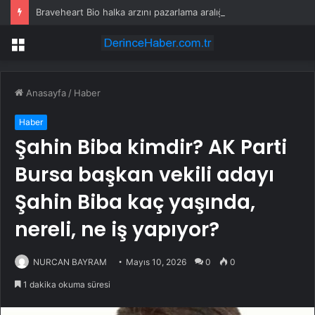
Braveheart Bio halka arzını pazarlama aralığının üstünde fiyatlandırıyor
Menü
Anasayfa
/
Haber
Haber
Şahin Biba kimdir? AK Parti
Bursa başkan vekili adayı
Şahin Biba kaç yaşında,
nereli, ne iş yapıyor?
NURCAN BAYRAM
Mayıs 10, 2026
0
0
1 dakika okuma süresi