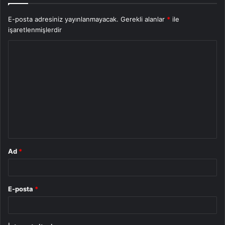
E-posta adresiniz yayınlanmayacak.
Gerekli alanlar
*
ile
işaretlenmişlerdir
Y
o
r
u
m
*
Ad
*
E-posta
*