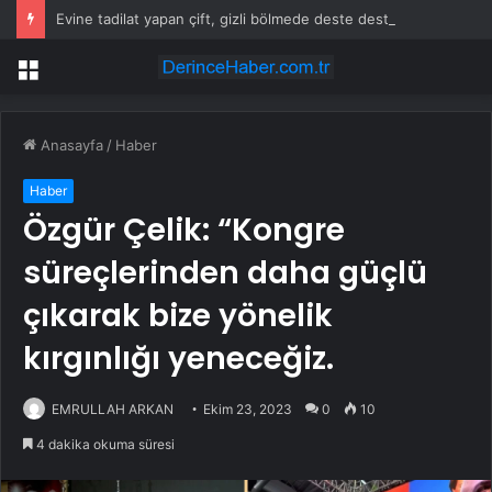
Evine tadilat yapan çift, gizli bölmede deste deste para buldu
Menü
Anasayfa
/
Haber
Haber
Özgür Çelik: “Kongre
süreçlerinden daha güçlü
çıkarak bize yönelik
kırgınlığı yeneceğiz.
EMRULLAH ARKAN
Ekim 23, 2023
0
10
4 dakika okuma süresi