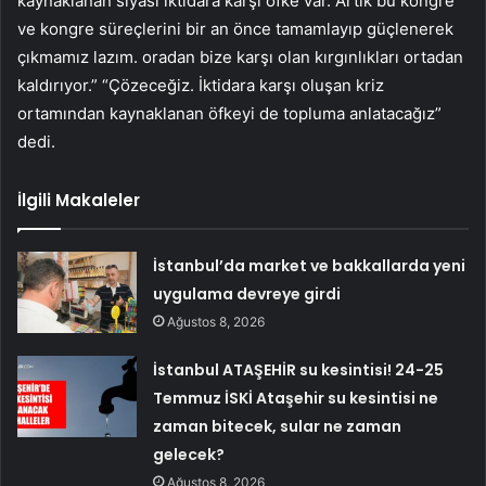
kaynaklanan siyasi iktidara karşı öfke var. Artık bu kongre
ve kongre süreçlerini bir an önce tamamlayıp güçlenerek
çıkmamız lazım. oradan bize karşı olan kırgınlıkları ortadan
kaldırıyor.” “Çözeceğiz. İktidara karşı oluşan kriz
ortamından kaynaklanan öfkeyi de topluma anlatacağız”
dedi.
İlgili Makaleler
İstanbul’da market ve bakkallarda yeni
uygulama devreye girdi
Ağustos 8, 2026
İstanbul ATAŞEHİR su kesintisi! 24-25
Temmuz İSKİ Ataşehir su kesintisi ne
zaman bitecek, sular ne zaman
gelecek?
Ağustos 8, 2026