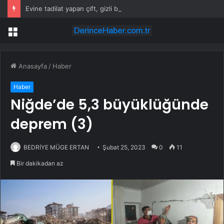
Evine tadilat yapan çift, gizli bölmede deste deste para buldu
Menü
Anasayfa
/
Haber
Haber
Niğde’de 5,3 büyüklüğünde
deprem (3)
BEDRİYE MÜGE ERTAN
Şubat 25, 2023
0
11
Bir dakikadan az