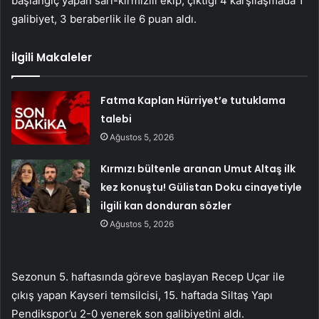
başlangıç ​​yapan sarı-kırmızılı ekip, çıktığı 4 karşılaşmada 1
galibiyet, 3 beraberlik ile 6 puan aldı.
İlgili Makaleler
Fatma Kaplan Hürriyet’e tutuklama
talebi
Ağustos 5, 2026
Kırmızı bültenle aranan Umut Altaş ilk
kez konuştu! Gülistan Doku cinayetiyle
ilgili kan donduran sözler
Ağustos 5, 2026
Sezonun 5. haftasında göreve başlayan Recep Uçar ile
çıkış yapan Kayseri temsilcisi, 15. haftada Siltaş Yapı
Pendikspor’u 2-0 yenerek son galibiyetini aldı.