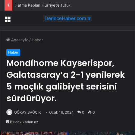
Fatma Kaplan Hürriyet’e tutuklama talebi
Menü
Anasayfa
/
Haber
Haber
Mondihome Kayserispor,
Galatasaray’a 2-1 yenilerek
5 maçlık galibiyet serisini
sürdürüyor.
GÖKAY BAĞCIK
Ocak 16, 2024
0
0
Bir dakikadan az