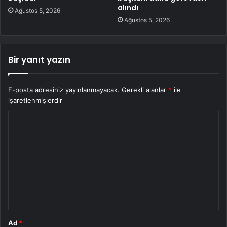
alındı
Ağustos 5, 2026
Ağustos 5, 2026
Bir yanıt yazın
E-posta adresiniz yayınlanmayacak.
Gerekli alanlar
*
ile
işaretlenmişlerdir
Y
o
r
u
m
*
Ad
*