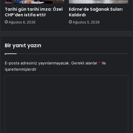
Tarihi gün tarihi imza: Özel
Edirne’de Sağanak Suları
CHP’den istifa etti!
Kaldırdı
Ağustos 6, 2026
Ağustos 5, 2026
Bir yanıt yazın
E-posta adresiniz yayınlanmayacak.
Gerekli alanlar
*
ile
işaretlenmişlerdir
Y
o
r
u
m
*