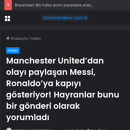
Braveheart Bio halka arzını pazarlama aralığının üstünde fiyatlandırıyor
Menü
Anasayfa
/
Haber
Haber
Manchester United’dan
olayı paylaşan Messi,
Ronaldo’ya kapıyı
gösteriyor! Hayranlar bunu
bir gönderi olarak
yorumladı