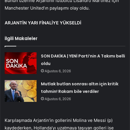
Bunun üzerine Arjantinli futbolcu Lisandro Martinez için
Manchester United’ın paylaşımı olay oldu.
ARJANTİN YARI FİNALİYE YÜKSELDİ
İlgili Makaleler
SON DAKİKA | YENİ Parti’nin A Takımı belli
oldu
Ağustos 6, 2026
Mutlak butlan sonrası altın için kritik
tahmin! Rakam bile verdiler
Ağustos 6, 2026
Karşılaşmada Arjantin’in gollerini Molina ve Messi (p)
kaydederken, Hollanda’yı uzatmaya taşıyan golleri ise