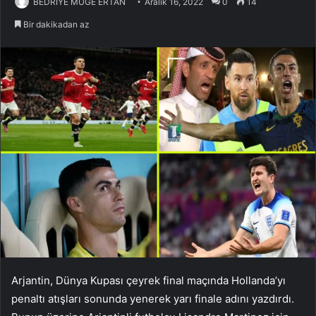
BEDRİYE MÜGE ERTAN
Aralık 16, 2022
0
14
Bir dakikadan az
Arjantin, Dünya Kupası çeyrek final maçında Hollanda’yı
penaltı atışları sonunda yenerek yarı finale adını yazdırdı.