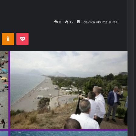
0
12
1 dakika okuma süresi
VKontakte
Odnoklassniki
Pocket