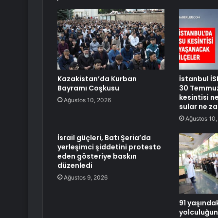
Kazakistan’da Kurban
İstanbul İS
Bayramı Coşkusu
30 Temmuz
kesintisi 
Ağustos 10, 2026
sular ne z
Ağustos 10,
İsrail güçleri, Batı Şeria’da
yerleşimci şiddetini protesto
eden gösteriye baskın
düzenledi
Ağustos 9, 2026
91 yaşındak
yolculuğun