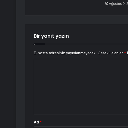
Ağustos 9, 
Bir yanıt yazın
E-posta adresiniz yayınlanmayacak.
Gerekli alanlar
*
i
Y
o
r
u
m
*
Ad
*