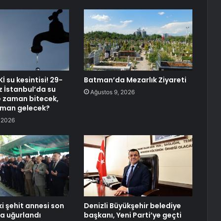
Kİ su kesintisi! 29-
Batman’da Mezarlık Ziyareti
 İstanbul’da su
Ağustos 9, 2026
ne zaman bitecek,
aman gelecek?
 2026
i şehit annesi son
Denizli Büyükşehir belediye
a uğurlandı
başkanı, Yeni Parti’ye geçti