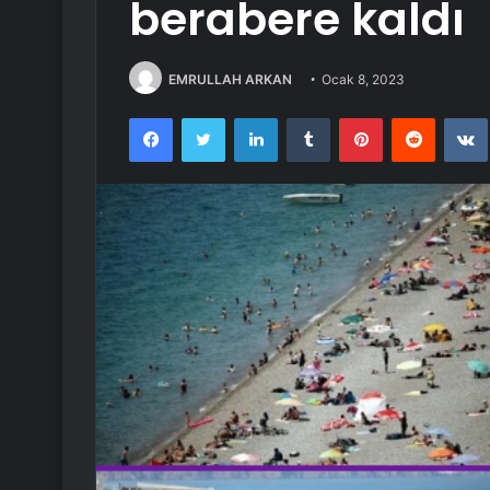
berabere kaldı
EMRULLAH ARKAN
Ocak 8, 2023
Facebook
Twitter
LinkedIn
Tumblr
Pinterest
Reddit