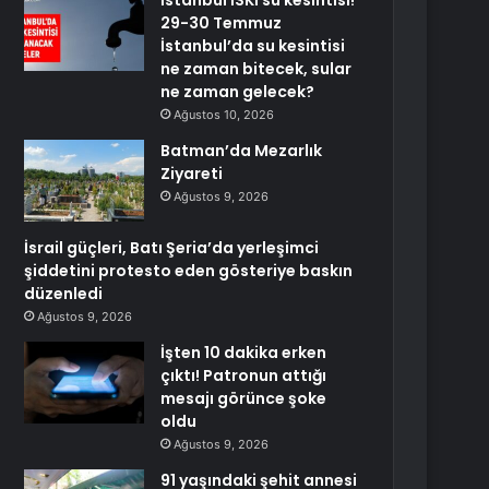
İstanbul İSKİ su kesintisi!
29-30 Temmuz
İstanbul’da su kesintisi
ne zaman bitecek, sular
ne zaman gelecek?
Ağustos 10, 2026
Batman’da Mezarlık
Ziyareti
Ağustos 9, 2026
İsrail güçleri, Batı Şeria’da yerleşimci
şiddetini protesto eden gösteriye baskın
düzenledi
Ağustos 9, 2026
İşten 10 dakika erken
çıktı! Patronun attığı
mesajı görünce şoke
oldu
Ağustos 9, 2026
91 yaşındaki şehit annesi