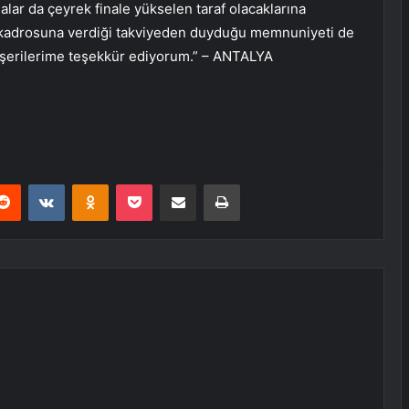
rsalar da çeyrek finale yükselen taraf olacaklarına
in kadrosuna verdiği takviyeden duyduğu memnuniyeti de
şerilerime teşekkür ediyorum.” – ANTALYA
erest
Reddit
VKontakte
Odnoklassniki
Pocket
E-Posta ile paylaş
Yazdır