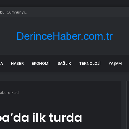
nbul Cumhuriyet Başsavcılığı: Gazeteci Cem Küçük gözaltına alındı
FA
HABER
EKONOMI
SAĞLIK
TEKNOLOJI
YAŞAM
rabere kaldı
a’da ilk turda