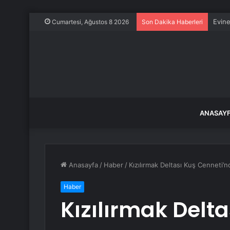
Evine
Cumartesi, Ağustos 8 2026
Son Dakika Haberleri
ANASAY
Anasayfa
/
Haber
/
Kızılırmak Deltası Kuş Cenneti’
Haber
Kızılırmak Delt