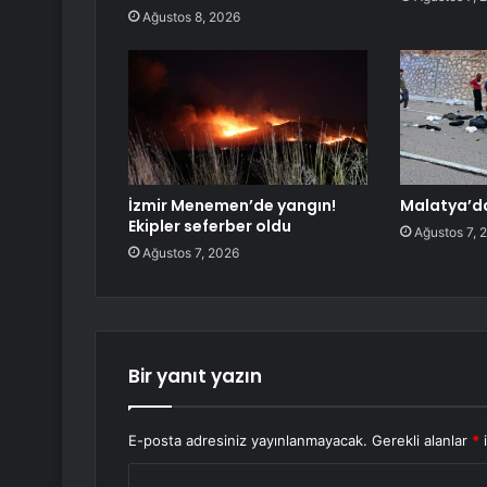
Ağustos 8, 2026
İzmir Menemen’de yangın!
Malatya’da
Ekipler seferber oldu
Ağustos 7, 
Ağustos 7, 2026
Bir yanıt yazın
E-posta adresiniz yayınlanmayacak.
Gerekli alanlar
*
i
Y