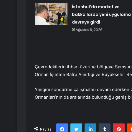
İstanbul’da market ve
bakkallarda yeni uygulama
devreye girdi
Ağustos 8, 2026
Çevredekilerin ihbarı üzerine bölgeye Samsun 
Orman İşletme Bafra Amirliği ve Büyükşehir Bele
Yangını söndürme çalışmaları devam ederken 20
Ormanları’nın da aralarında bulunduğu geniş bi
Facebook
Twitter
LinkedIn
Tumblr
Pint
Paylaş