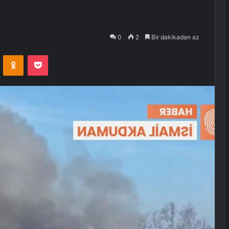
0
2
Bir dakikadan az
VKontakte
Odnoklassniki
Pocket