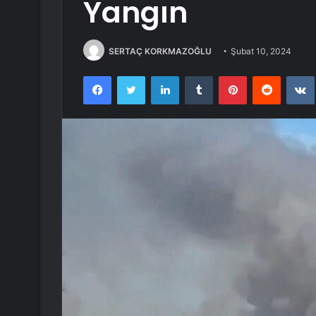
Yangın
SERTAÇ KORKMAZOĞLU
Şubat 10, 2024
Facebook
Twitter
LinkedIn
Tumblr
Pinterest
Reddit