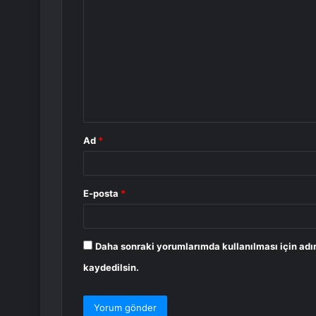
o
r
u
m
*
Ad
*
E-posta
*
Daha sonraki yorumlarımda kullanılması için adı
kaydedilsin.