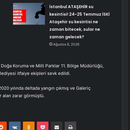
İstanbul ATAŞEHİR su
kesintisi! 24-25 Temmuz İSKİ
Ataşehir su kesintisi ne
zaman bitecek, sular ne
zaman gelecek?
Ağustos 8, 2026
Doğa Koruma ve Milli Parklar 11. Bölge Müdürlüğü,
diyesi itfaiye ekipleri sevk edildi.
20 yılında deltada yangın çıkmış ve Galeriç
r alan zarar görmüştü.
erest
Reddit
VKontakte
Odnoklassniki
Pocket
E-Posta ile paylaş
Yazdır