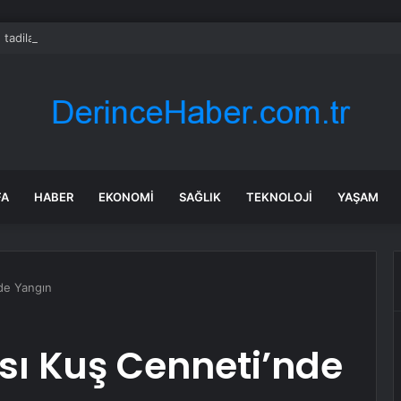
 tadilat yapan çift, gizli bölmede deste deste para buldu
FA
HABER
EKONOMI
SAĞLIK
TEKNOLOJI
YAŞAM
nde Yangın
ası Kuş Cenneti’nde