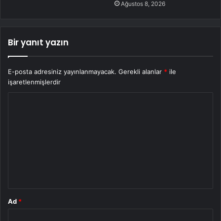
Ağustos 8, 2026
Bir yanıt yazın
E-posta adresiniz yayınlanmayacak.
Gerekli alanlar
*
ile
işaretlenmişlerdir
Y
o
r
u
m
*
Ad
*