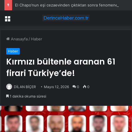
El Chapo’nun eşi cezaevinden çıktıktan sonra fenomene dönüştü
Menü
Anasayfa
/
Haber
Haber
Kırmızı bültenle aranan 61
firari Türkiye’de!
DİLAN BİÇER
Mayıs 12, 2026
0
0
1 dakika okuma süresi