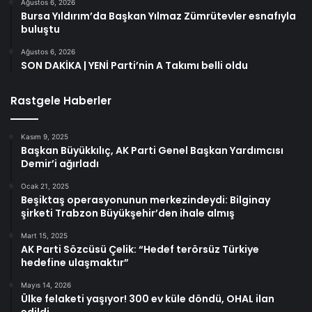
Ağustos 6, 2026
Bursa Yıldırım’da Başkan Yılmaz Zümrütevler esnafıyla
buluştu
Ağustos 6, 2026
SON DAKİKA | YENİ Parti’nin A Takımı belli oldu
Rastgele Haberler
Kasım 9, 2025
Başkan Büyükkılıç, AK Parti Genel Başkan Yardımcısı
Demir’i ağırladı
Ocak 21, 2025
Beşiktaş operasyonunun merkezindeydi: Bilginay
şirketi Trabzon Büyükşehir’den ihale almış
Mart 15, 2025
AK Parti Sözcüsü Çelik: “Hedef terörsüz Türkiye
hedefine ulaşmaktır”
Mayıs 14, 2026
Ülke felaketi yaşıyor! 300 ev küle döndü, OHAL ilan