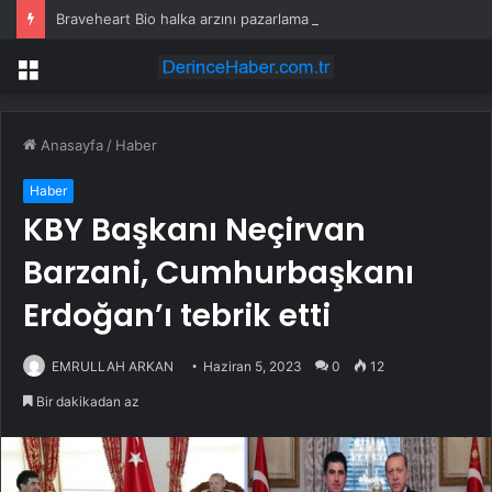
Braveheart Bio halka arzını pazarlama aralığının üstünde fiyatlandırıyor
Menü
Anasayfa
/
Haber
Haber
KBY Başkanı Neçirvan
Barzani, Cumhurbaşkanı
Erdoğan’ı tebrik etti
EMRULLAH ARKAN
Haziran 5, 2023
0
12
Bir dakikadan az