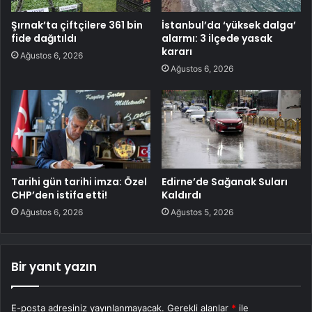
Şırnak’ta çiftçilere 361 bin
İstanbul’da ‘yüksek dalga’
fide dağıtıldı
alarmı: 3 ilçede yasak
kararı
Ağustos 6, 2026
Ağustos 6, 2026
Tarihi gün tarihi imza: Özel
Edirne’de Sağanak Suları
CHP’den istifa etti!
Kaldırdı
Ağustos 6, 2026
Ağustos 5, 2026
Bir yanıt yazın
E-posta adresiniz yayınlanmayacak.
Gerekli alanlar
*
ile