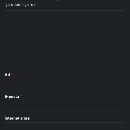
işaretlenmişlerdir
Y
o
r
u
m
*
Ad
*
E-posta
*
İnternet sitesi