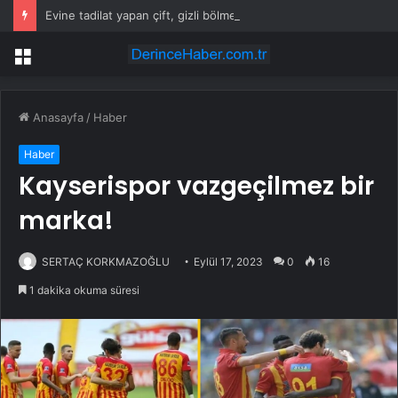
Evine tadilat yapan çift, gizli bölmede deste deste para buldu
Menü
Anasayfa
/
Haber
Haber
Kayserispor vazgeçilmez bir
marka!
SERTAÇ KORKMAZOĞLU
Eylül 17, 2023
0
16
1 dakika okuma süresi