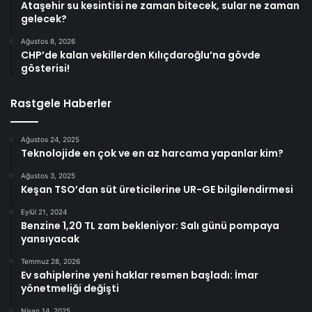
Ataşehir su kesintisi ne zaman bitecek, sular ne zaman
gelecek?
Ağustos 8, 2026
CHP’de kalan vekillerden Kılıçdaroğlu’na gövde
gösterisi!
Rastgele Haberler
Ağustos 24, 2025
Teknolojide en çok ve en az harcama yapanlar kim?
Ağustos 3, 2025
Keşan TSO’dan süt üreticilerine UR-GE bilgilendirmesi
Eylül 21, 2024
Benzine 1,20 TL zam bekleniyor: Salı günü pompaya
yansıyacak
Temmuz 28, 2026
Ev sahiplerine yeni haklar resmen başladı: İmar
yönetmeliği değişti
Nisan 14, 2025