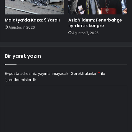
Malatya’da Kaza: 9 Yaralı
Aziz Yıldırım: Fenerbahçe
için kritik kongre
Ağustos 7, 2026
Ağustos 7, 2026
Bir yanıt yazın
E-posta adresiniz yayınlanmayacak.
Gerekli alanlar
*
ile
işaretlenmişlerdir
Y
o
r
u
m