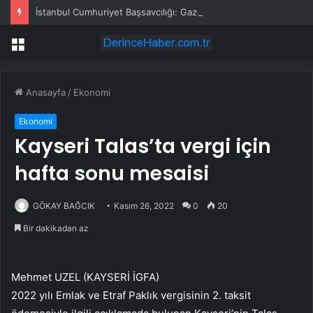
İstanbul Cumhuriyet Başsavcılığı: Gazeteci Cem Küçük gözaltına alındı
Menü
Anasayfa
/
Ekonomi
Ekonomi
Kayseri Talas’ta vergi için
hafta sonu mesaisi
GÖKAY BAĞCIK
Kasım 26, 2022
0
20
Bir dakikadan az
Mehmet UZEL (KAYSERİ İGFA)
2022 yılı Emlak ve Etraf Paklık vergisinin 2. taksit