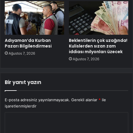
Adıyaman’da Kurban
Beklentilerin çok uzağında!
Pazarı Bilgilendirmesi
Kulislerden sızan zam
iddiası milyonları üzecek
Ağustos 7, 2026
Ağustos 7, 2026
Bir yanıt yazın
E-posta adresiniz yayınlanmayacak.
Gerekli alanlar
*
ile
işaretlenmişlerdir
Y
o