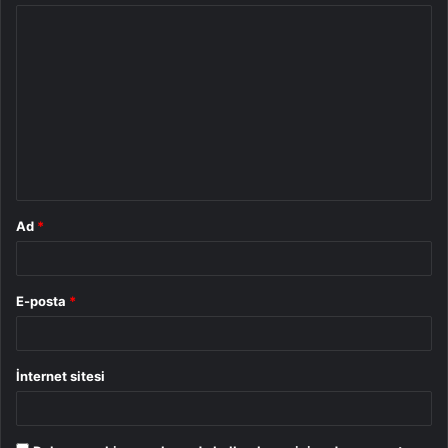
Y
o
r
u
m
*
Ad
*
E-posta
*
İnternet sitesi