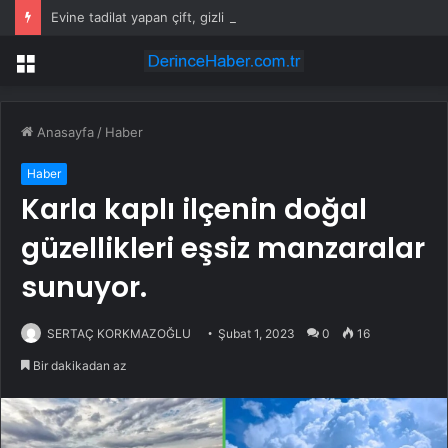
Evine tadilat yapan çift, gizli bölmede deste deste para buldu
Menü
Anasayfa
/
Haber
Haber
Karla kaplı ilçenin doğal
güzellikleri eşsiz manzaralar
sunuyor.
SERTAÇ KORKMAZOĞLU
Şubat 1, 2023
0
16
Bir dakikadan az