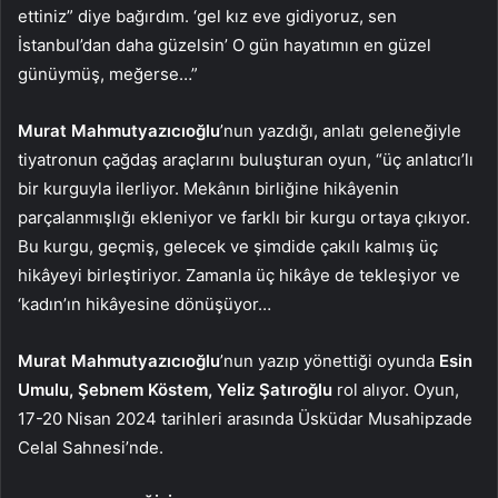
ettiniz” diye bağırdım. ‘gel kız eve gidiyoruz, sen
İstanbul’dan daha güzelsin’ O gün hayatımın en güzel
günüymüş, meğerse…”
Murat Mahmutyazıcıoğlu
’nun yazdığı, anlatı geleneğiyle
tiyatronun çağdaş araçlarını buluşturan oyun, “üç anlatıcı’lı
bir kurguyla ilerliyor. Mekânın birliğine hikâyenin
parçalanmışlığı ekleniyor ve farklı bir kurgu ortaya çıkıyor.
Bu kurgu, geçmiş, gelecek ve şimdide çakılı kalmış üç
hikâyeyi birleştiriyor. Zamanla üç hikâye de tekleşiyor ve
‘kadın’ın hikâyesine dönüşüyor…
Murat Mahmutyazıcıoğlu
’nun yazıp yönettiği oyunda
Esin
Umulu, Şebnem Köstem, Yeliz Şatıroğlu
rol alıyor. Oyun,
17-20 Nisan 2024 tarihleri arasında Üsküdar Musahipzade
Celal Sahnesi’nde.