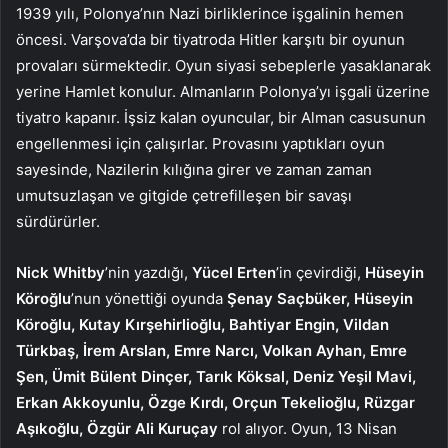
1939 yılı, Polonya’nın Nazi birliklerince işgalinin hemen
öncesi. Varşova’da bir tiyatroda Hitler karşıtı bir oyunun
provaları sürmektedir. Oyun siyasi sebeplerle yasaklanarak
yerine Hamlet konulur. Almanların Polonya’yı işgali üzerine
tiyatro kapanır. İşsiz kalan oyuncular, bir Alman casusunun
engellenmesi için çalışırlar. Provasını yaptıkları oyun
sayesinde, Nazilerin kılığına girer ve zaman zaman
umutsuzlaşan ve gitgide çetrefilleşen bir savaşı
sürdürürler.
Nick Whitby
’nin yazdığı,
Yücel Erten
’in çevirdiği,
Hüseyin
Köroğlu
’nun yönettiği oyunda
Şenay Saçbüker, Hüseyin
Köroğlu, Kutay Kırşehirlioğlu, Bahtiyar Engin, Vildan
Türkbaş, İrem Arslan, Emre Narcı, Volkan Ayhan, Emre
Şen, Ümit Bülent Dinçer, Tarık Köksal, Deniz Yeşil Mavi,
Erkan Akkoyunlu, Özge Kırdı, Orçun Tekelioğlu, Rüzgar
Aşıkoğlu, Özgür Ali Kuruçay
rol alıyor. Oyun, 13 Nisan