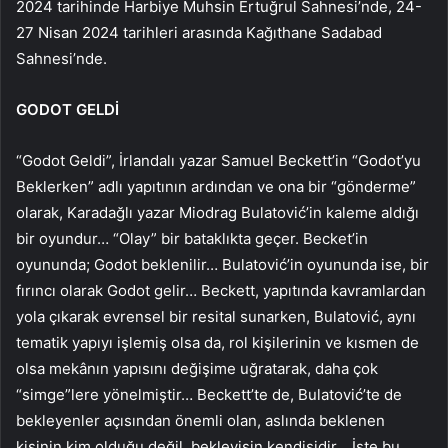
2024 tarihinde
Harbiye Muhsin Ertuğrul Sahnesi’nde, 24-
27 Nisan 2024 tarihleri arasında Kağıthane Sadabad
Sahnesi’nde.
GODOT GELDİ
“Godot Geldi”, İrlandalı yazar Samuel Beckett’in “Godot’yu
Beklerken” adlı yapıtının ardından ve ona bir “gönderme”
olarak, Karadağlı yazar Miodrag Bulatović’in kaleme aldığı
bir oyundur… “Olay” bir bataklıkta geçer. Becket’in
oyununda; Godot beklenilir… Bulatović’in oyununda ise, bir
fırıncı olarak Godot gelir… Beckett, yapıtında kavramlardan
yola çıkarak evrensel bir resital sunarken, Bulatović, aynı
tematik yapıyı işlemiş olsa da, rol kişilerinin ve kısmen de
olsa mekânın yapısını değişime uğratarak, daha çok
“simge”lere yönelmiştir… Beckett’te de, Bulatović’te de
bekleyenler açısından önemli olan, aslında beklenen
kişinin kim olduğu değil, bekleyişin kendisidir… İşte bu