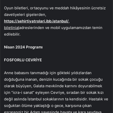
Oyun biletleri, ortaoyunu ve meddah hikâyesinin ücretsiz
davetiyeleri gişelerden,
https://sehirtiyatrolari.ibb.istanbul/
,
biletinial
adreslerinden ve mobil uygulamamızdan temin
edilebilir.
Nisan 2024 Programı
FOSFORLU CEVRİYE
Anne babasını tanımadığı için gökteki yıldızlardan
doğduğuna inanan, denizin kucağında bir sokak çocuğu
olarak büyüyen, Galata mevkiinde karnını doyurabilmek
için “icra-i sanat” eyleyen Cevriye, sıradan bir sokak kızı
değil aslında İstanbul sokaklarının ta kendisidir. Hastalık ve
soğuktan ölüme yaklaştığı o gece, karşısına çıkan
esrarengiz bir Adam sayesinde hayata ve kara sevdaya