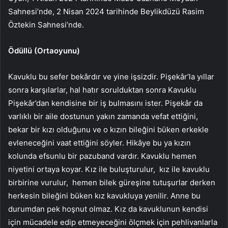
Sahnesi’nde, 2 Nisan 2024 tarihinde Beylikdüzü Rasim
Öztekin Sahnesi’nde.
Ödüllü (Ortaoyunu)
Kavuklu bu sefer bekârdır ve yine işsizdir. Pişekâr’la yıllar
sonra karşılarlar, hal hatır sorulduktan sonra Kavuklu
Pişekâr’dan kendisine bir iş bulmasını ister. Pişekâr da
varlıklı bir aile dostunun yakın zamanda vefat ettiğini,
bekar bir kızı olduğunu ve o kızın bileğini büken erkekle
evleneceğini vaat ettiğini söyler. Hikâye bu ya kızın
kolunda efsunlu bir pazuband vardır. Kavuklu hemen
niyetini ortaya koyar. Kız ile buluşturulur, kız ile kavuklu
birbirine vurulur, hemen bilek güreşine tutuşurlar derken
herkesin bileğini büken kız kavukluya yenilir. Anne bu
durumdan pek hoşnut olmaz. Kız da kavuklunun kendisi
için mücadele edip etmeyeceğini ölçmek için pehlivanlarla