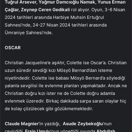
Tuğrul Arsever, Yağmur Damcıoğlu Namak, Yunus Erman
Çağlar, Zeynep Ceren Gedikali
rol alıyor. Oyun, 3-6 Nisan
2024 tarihleri arasında Harbiye Muhsin Ertuğrul
Sahnesi’nde, 24-27 Nisan 2024 tarihleri arasında
Ümraniye Sahnesi’nde.
OSCAR
Christian Jacqueline’e aşıktır, Colette ise Oscar’a. Christian
uzun süredir sevdiği kızı Mösyö Bernard’dan isteme
niyetindedir. Colette ise babası Mösyö Bernard’a söylediği
yalanla sevgilisi ile evlenme planları yapmaktadır. Ancak ne
Christian doğru kızı ister ne de Colette doğru adamla
evlenmek üzeredir. Birkaç dakikada sarpa saran olaylar hiç
de kolay çözülecek gibi gözükmemektedir.
Claude Magnier
’in yazdığı,
Asude Zeybekoğlu
’nun
çevirdiği,
Ersin Umulu
’nun yönettiği oyunda
Abdullah