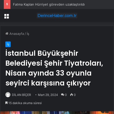
Fatma Kaplan Hürriyet görevden uzaklaştırıldı
Menü
Anasayfa
/
İş
İş
İstanbul Büyükşehir
Belediyesi Şehir Tiyatroları,
Nisan ayında 33 oyunla
seyirci karşısına çıkıyor
DİLAN BİÇER
Mart 29, 2024
0
0
15 dakika okuma süresi