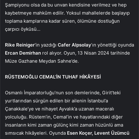
Şampiyonu olsa da bu unvan kendisine verilmez ve hep
kaybetmeye mahkûm edilir. Yoksul mahallelerde başlayıp
toplama kamplarına kadar süren, ölümüne dostluğun
çarpıcı öyküsü…
Rike Reiniger
’in yazdığı
Cafer Alpsolay
’ın yönettiği oyunda
Ercan Demirhan
rol alıyor. Oyun,
13 Nisan 2024 tarihinde
Müze Gazhane Meydan Sahne’de.
RÜSTEMOĞLU CEMAL’İN TUHAF HİKÂYESİ
Osmanlı İmparatorluğu’nun son demlerinde, Girit’teki
yurtlarından sürgün edilen bir ailenin İstanbul’a
Çanakkale’ye ve nihayet Ayvalık’a uzanan maceralı
yolculuğu. Rüstem’in, Cemal’in ve hayatlarındaki diğer
insanların kimi zaman gülünç kimi zaman hüzünlü ama
sımsıcak hikâyeleri. Oyunda
Esen Koçer, Levent Üzümcü