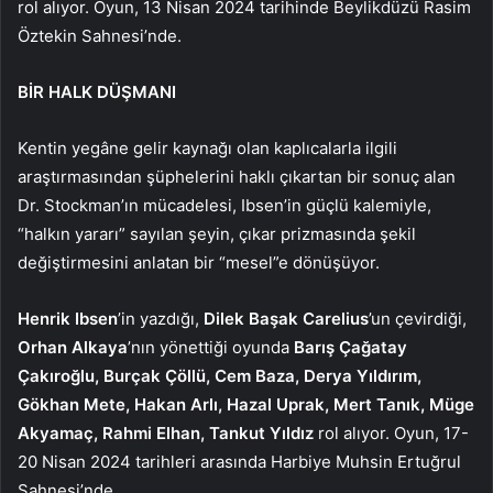
rol alıyor. Oyun,
13 Nisan 2024 tarihinde
Beylikdüzü Rasim
Öztekin Sahnesi’nde.
BİR HALK DÜŞMANI
Kentin yegâne gelir kaynağı olan kaplıcalarla ilgili
araştırmasından şüphelerini haklı çıkartan bir sonuç alan
Dr. Stockman’ın mücadelesi, Ibsen’in güçlü kalemiyle,
“halkın yararı” sayılan şeyin, çıkar prizmasında şekil
değiştirmesini anlatan bir “mesel”e dönüşüyor.
Henrik Ibsen
’in yazdığı,
Dilek Başak Carelius
’un çevirdiği,
Orhan Alkaya
’nın yönettiği oyunda
Barış Çağatay
Çakıroğlu, Burçak Çöllü, Cem Baza, Derya Yıldırım,
Gökhan Mete, Hakan Arlı, Hazal Uprak, Mert Tanık, Müge
Akyamaç, Rahmi Elhan, Tankut Yıldız
rol alıyor. Oyun, 17-
20 Nisan 2024 tarihleri arasında Harbiye Muhsin Ertuğrul
Sahnesi’nde.