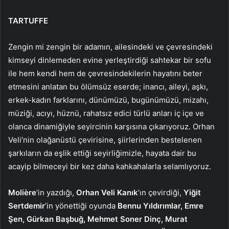
TARTUFFE
Zengin mi zengin bir adamın, ailesindeki ve çevresindeki
kimseyi dinlemeden evine yerleştirdiği sahtekar bir sofu
ile hem kendi hem de çevresindekilerin hayatını beter
etmesini anlatan bu ölümsüz eserde; inancı, aileyi, aşkı,
erkek-kadın farklarını, dünümüzü, bugünümüzü, mizahı,
müziği, acıyı, hüznü, rahatsız edici türlü anları iç içe ve
olanca dinamiğiyle seyircinin karşısına çıkarıyoruz. Orhan
Veli’nin olağanüstü çevirisine, şiirlerinden bestelenen
şarkıların da eşlik ettiği seyirliğimizle, hayata dair bu
acayip bilmeceyi bir kez daha kahkahalarla selamlıyoruz.
Molière
’in yazdığı,
Orhan Veli Kanık
’ın çevirdiği,
Yiğit
Sertdemir
’in yönettiği oyunda
Bennu Yıldırımlar, Emre
Şen, Gürkan Başbuğ, Mehmet Soner Dinç, Murat