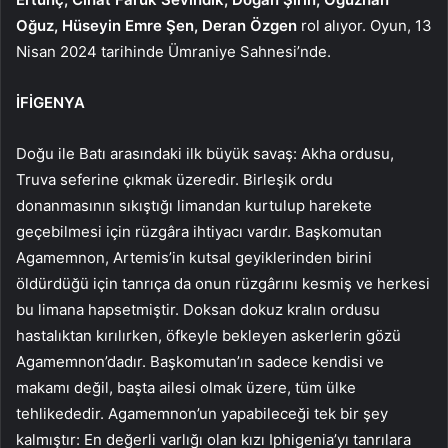
Oğuz, Hüseyin Emre Şen, Deran Özgen
rol alıyor. Oyun,
13
Nisan 2024 tarihinde Ümraniye Sahnesi’nde.
İFİGENYA
Doğu ile Batı arasındaki ilk büyük savaş: Akha ordusu,
Truva seferine çıkmak üzeredir. Birleşik ordu
donanmasının sıkıştığı limandan kurtulup harekete
geçebilmesi için rüzgâra ihtiyacı vardır. Başkomutan
Agamemnon, Artemis’in kutsal geyiklerinden birini
öldürdüğü için tanrıça da onun rüzgârını kesmiş ve herkesi
bu limana hapsetmiştir. Doksan dokuz kralın ordusu
hastalıktan kırılırken, öfkeyle bekleyen askerlerin gözü
Agamemnon’dadır. Başkomutan’ın sadece kendisi ve
makamı değil, başta ailesi olmak üzere, tüm ülke
tehlikededir. Agamemnon’un yapabileceği tek bir şey
kalmıştır: En değerli varlığı olan kızı Iphigenia’yı tanrılara