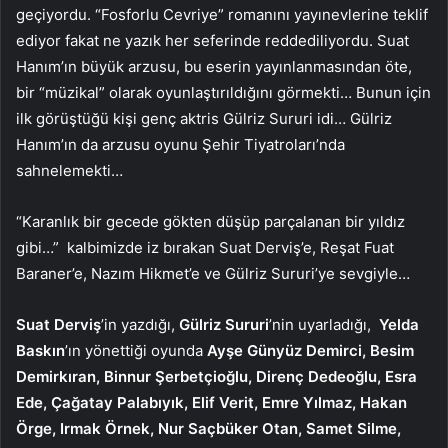
geçiyordu. “Fosforlu Cevriye” romanını yayınevlerine teklif
ediyor fakat ne yazık her seferinde reddediliyordu. Suat
Hanım’ın büyük arzusu, bu eserin yayınlanmasından öte,
bir “müzikal” olarak oyunlaştırıldığını görmekti… Bunun için
ilk görüştüğü kişi genç aktris Gülriz Sururi idi… Gülriz
Hanım’ın da arzusu oyunu Şehir Tiyatroları’nda
sahnelemekti…
“Karanlık bir gecede gökten düşüp parçalanan bir yıldız
gibi…” kalbimizde iz bırakan Suat Derviş’e, Reşat Fuat
Baraner’e, Nazım Hikmet’e ve Gülriz Sururi’ye sevgiyle…
Suat Derviş
’in yazdığı,
Gülriz Sururi
’nin uyarladığı,
Yelda
Baskın
’ın yönettiği oyunda
Ayşe Günyüz Demirci, Besim
Demirkıran, Binnur Şerbetçioğlu, Direnç Dedeoğlu, Esra
Ede, Çağatay Palabıyık, Elif Verit, Emre Yılmaz, Hakan
Örge, Irmak Örnek, Nur Saçbüker Otan, Samet Silme,