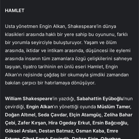
HAMLET
Usta yönetmen Engin Alkan, Shakespeare’in dünya
klasikleri arasında haklı bir yere sahip bu oyununu, farklı
bir yorumla seyirciyle buluşturuyor.
Yaşam ve ölüm
arasında, iktidar ve intikam arasında, düşüncesi ile eylemi
arasında insanın tüm zamanlara özgü çelişkilerini sahneye
taşıyan, tiyatro tarihinin en ünlü eseri Hamlet, Engin
Alkan’ın rejisinde çağdaş bir okumayla şimdiki zamandan
bakılan çarpıcı bir hatırlamaya dönüşüyor.
William Shakespeare
’in yazdığı,
Sabahattin Eyüboğlu
’nun
çevirdiği,
Engin Alkan
’ın yönettiği oyunda
Müslüm Tamer,
Doğan Altınel, Seda Çavdar, Elçin Atamgüç, Zeliha Bahar
Çebi, Zafer Kırşan, Hira Ogeday Erkut, Ersin Bağcıoğlu,
Göksel Arslan, Destan Batmaz, Osman Kaba, Emre
Ertunç, Cihat Faruk Sevindik, Doğan Şirin, Oğuzhan