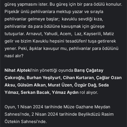
güreş yapmasını ister. Bu güreş için bir para ödülü konulur.
Pişekâr ünlü pehlivanlara mektup yazar ve sırayla
pehlivanlar gelmeye başlar; kavuklu sevdiği kıza,
pehlivanlar da para ödülüne kavuşmak için güreşe
tutuşurlar. Arnavut, Yahudi, Acem, Laz, Kayserili, Matiz
gelir ve bizim Kavuklu hepsini tesadüfen! tuşa getirerek
yener. Peki, âşıklar kavuşur mu, pehlivanlar para ödülünü
nasıl alır?
Nihat Alpteki
’nin yönettiği oyunda
Barış Çağatay
Çakıroğlu, Burhan Yeşilyurt, Cihan Kurtaran, Çağlar Ozan
Aksu, Gülsüm Alkan, Murat Üzen, Özgür Dağ, Seda
Yılmaz, Serkan Bacak, Yılmaz Aydın
rol alıyor.
Oyun, 1 Nisan 2024 tarihinde Müze Gazhane Meydan
Sahnesi’nde, 2 Nisan 2024 tarihinde Beylikdüzü Rasim
Öztekin Sahnesi’nde.