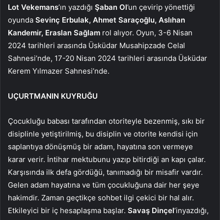
Lot Vekemans
’ın yazdığı
Şaban Ol
’un çevirip yönettiği
oyunda
Sevinç Erbulak, Ahmet Saraçoğlu, Aslıhan
Kandemir, Eraslan Sağlam
rol alıyor. Oyun, 3-6
Nisan
2024 tarihleri arasında Üsküdar Musahipzade Celal
Sahnesi’nde, 17-20 Nisan
2024 tarihleri arasında Üsküdar
Kerem Yılmazer Sahnesi’nde.
UÇURTMANIN KUYRUĞU
Çocukluğu babası tarafından otoriteyle bezenmiş, sıkı bir
disiplinle yetiştirilmiş, bu disiplin ve otorite kendisi için
saplantıya dönüşmüş bir adam, hayatına son vermeye
karar verir. İntihar mektubunu yazıp bitirdiği an kapı çalar.
Karşısında ilk defa gördüğü, tanımadığı bir misafir vardır.
Gelen adam hayatına ve tüm çocukluğuna dair her şeye
hakimdir. Zaman geçtikçe sohbet ilgi çekici bir hal alır.
Etkileyici bir iç hesaplaşma başlar.
Savaş Dinçel
’inyazdığı,