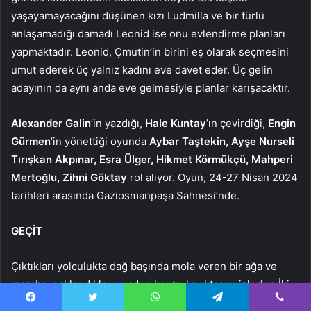
yaşayamayacağını düşünen kızı Ludmilla ve bir türlü
anlaşamadığı damadı Leonid ise onu evlendirme planları
yapmaktadır. Leonid, Çmutin’in birini eş olarak seçmesini
umut ederek üç yalnız kadını eve davet eder. Üç gelin
adayının da aynı anda eve gelmesiyle planlar karışacaktır.
Alexander Galin
’in yazdığı,
Hale Kuntay
’ın çevirdiği,
Engin
Gürmen
’in yönettiği oyunda
Aybar Taştekin, Ayşe Nurseli
Tırışkan Akpınar, Esra Ülger, Hikmet Körmükçü, Mahperi
Mertoğlu, Zihni Göktay
rol alıyor. Oyun, 24-27 Nisan 2024
tarihleri arasında Gaziosmanpaşa Sahnesi’nde.
GEÇİT
Çıktıkları yolculukta dağ başında mola veren bir ağa ve
maraba, saklandıkları yerden kontrol noktasını izlerler. İki
kişi arasındaki ilişki aslında insanlığın varlığından beri
Facebook
Twitter
WhatsApp
Telegram
Viber