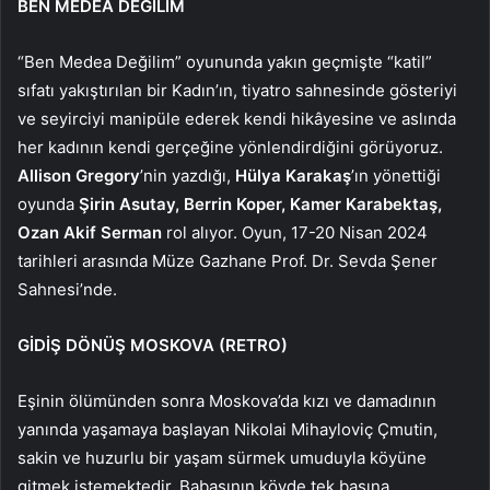
BEN MEDEA DEĞİLİM
“Ben Medea Değilim” oyununda yakın geçmişte “katil”
sıfatı yakıştırılan bir Kadın’ın, tiyatro sahnesinde gösteriyi
ve seyirciyi manipüle ederek kendi hikâyesine ve aslında
her kadının kendi gerçeğine yönlendirdiğini görüyoruz.
Allison Gregory
’nin yazdığı,
Hülya Karakaş
’ın yönettiği
oyunda
Şirin Asutay, Berrin Koper, Kamer Karabektaş,
Ozan Akif Serman
rol alıyor. Oyun, 17-20 Nisan 2024
tarihleri arasında Müze Gazhane Prof. Dr. Sevda Şener
Sahnesi’nde.
GİDİŞ DÖNÜŞ MOSKOVA (RETRO)
Eşinin ölümünden sonra Moskova’da kızı ve damadının
yanında yaşamaya başlayan Nikolai Mihayloviç Çmutin,
sakin ve huzurlu bir yaşam sürmek umuduyla köyüne
gitmek istemektedir. Babasının köyde tek başına