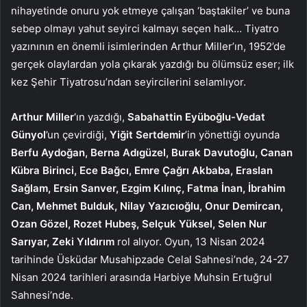
nihayetinde onuru yok etmeye çalışan ‘baştakiler’ ve buna
sebep olmayı yahut seyirci kalmayı seçen halk… Tiyatro
yazınının en önemli isimlerinden Arthur Miller’ın, 1952’de
gerçek olaylardan yola çıkarak yazdığı bu ölümsüz eser; ilk
kez Şehir Tiyatrosu’ndan seyircilerini selamlıyor.
Arthur Miller
‘ın yazdığı,
Sabahattin Eyüboğlu-Vedat
Günyol
’un çevirdiği,
Yiğit Sertdemir
’in yönettiği oyunda
Berfu Aydoğan, Berna Adıgüzel, Burak Davutoğlu, Canan
Kübra Birinci, Ece Bağcı, Emre Çağrı Akbaba, Eraslan
Sağlam, Ersin Sanver, Ezgim Kılınç, Fatma İnan, İbrahim
Can, Mehmet Bulduk, Nilay Yazıcıoğlu, Onur Demircan,
Ozan Gözel, Rozet Hubeş, Selçuk Yüksel, Selen Nur
Sarıyar, Zeki Yıldırım
rol alıyor. Oyun,
13 Nisan 2024
tarihinde Üsküdar Musahipzade Celal Sahnesi’nde, 24-27
Nisan 2024 tarihleri arasında Harbiye Muhsin Ertuğrul
Sahnesi’nde.