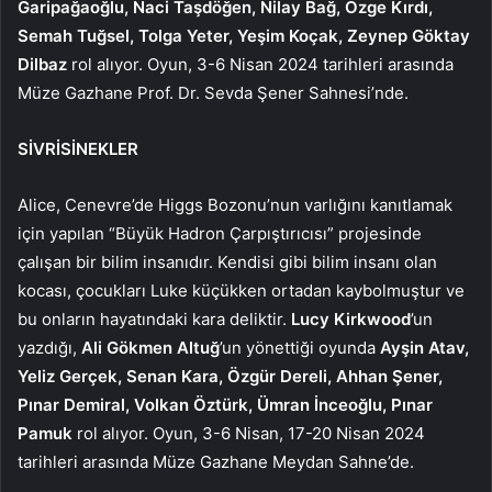
Garipağaoğlu, Naci Taşdöğen, Nilay Bağ, Özge Kırdı,
Semah Tuğsel, Tolga Yeter, Yeşim Koçak, Zeynep Göktay
Dilbaz
rol alıyor. Oyun,
3-6
Nisan
2024 tarihleri arasında
Müze Gazhane Prof. Dr. Sevda Şener Sahnesi’nde.
SİVRİSİNEKLER
Alice, Cenevre’de Higgs Bozonu’nun varlığını kanıtlamak
için yapılan “Büyük Hadron Çarpıştırıcısı” projesinde
çalışan bir bilim insanıdır. Kendisi gibi bilim insanı olan
kocası, çocukları Luke küçükken ortadan kaybolmuştur ve
bu onların hayatındaki kara deliktir.
Lucy Kirkwood
’un
yazdığı,
Ali Gökmen Altuğ
’un yönettiği oyunda
Ayşin Atav,
Yeliz Gerçek, Senan Kara, Özgür Dereli, Ahhan Şener,
Pınar Demiral, Volkan Öztürk, Ümran İnceoğlu, Pınar
Pamuk
rol alıyor. Oyun, 3-6 Nisan, 17-20 Nisan 2024
tarihleri arasında Müze Gazhane Meydan Sahne’de.