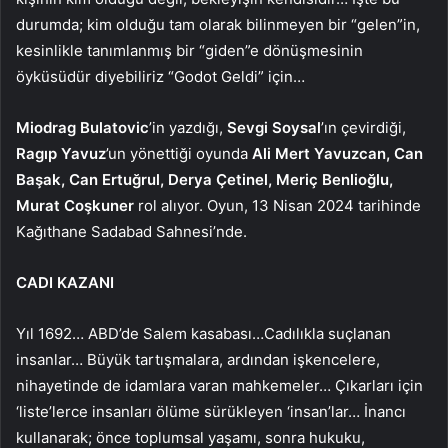
durumda; kim olduğu tam olarak bilinmeyen bir “gelen”in,
kesinlikle tanımlanmış bir “giden”e dönüşmesinin
öyküsüdür diyebiliriz “Godot Geldi” için…
Miodrag Bulatovic
’in yazdığı,
Sevgi Soysal
’ın çevirdiği,
Ragıp Yavuz
’un yönettiği oyunda
Ali Mert Yavuzcan, Can
Başak, Can Ertuğrul, Derya Çetinel, Meriç Benlioğlu,
Murat Coşkuner
rol alıyor. Oyun,
13 Nisan 2024 tarihinde
Kağıthane Sadabad Sahnesi’nde.
CADI KAZANI
Yıl 1692… ABD’de Salem kasabası…Cadılıkla suçlanan
insanlar… Büyük tartışmalara, ardından işkencelere,
nihayetinde de idamlara varan mahkemeler… Çıkarları için
‘liste’lerce insanları ölüme sürükleyen ‘insan’lar… İnancı
kullanarak; önce toplumsal yaşamı, sonra hukuku,