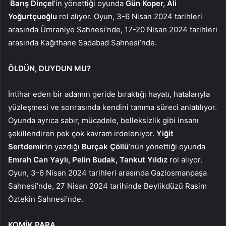
Barış Dinçel
’in yönettiği oyunda
Gün Koper, Ali
Yoğurtçuoğlu
rol alıyor. Oyun, 3-6 Nisan 2024 tarihleri
arasında Ümraniye Sahnesi’nde, 17-20 Nisan 2024 tarihleri
arasında Kağıthane Sadabad Sahnesi’nde.
ÖLDÜN, DUYDUN MU?
İntihar eden bir adamın geride bıraktığı hayatı, hatalarıyla
yüzleşmesi ve sonrasında kendini tanıma süreci anlatılıyor.
Oyunda ayrıca sabır, mücadele, belleksizlik gibi insanı
şekillendiren pek çok kavram irdeleniyor.
Yiğit
Sertdemir
’in yazdığı
Burçak Çöllü
’nün yönettiği oyunda
Emrah Can Yaylı, Pelin Budak, Tankut Yıldız
rol alıyor.
Oyun, 3-6 Nisan 2024 tarihleri arasında Gaziosmanpaşa
Sahnesi’nde, 27 Nisan 2024 tarihinde Beylikdüzü Rasim
Öztekin Sahnesi’nde.
KOMİK PARA