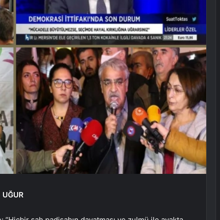
M UĞUR
e; “Hiçbir şah padişahın dayatması ve zulmü ile ayakta