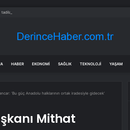
 tadilat yapan çift, gizli bölmede deste deste para buldu
FA
HABER
EKONOMI
SAĞLIK
TEKNOLOJI
YAŞAM
car: ‘Bu güç Anadolu halklarının ortak iradesiyle gidecek’
şkanı Mithat