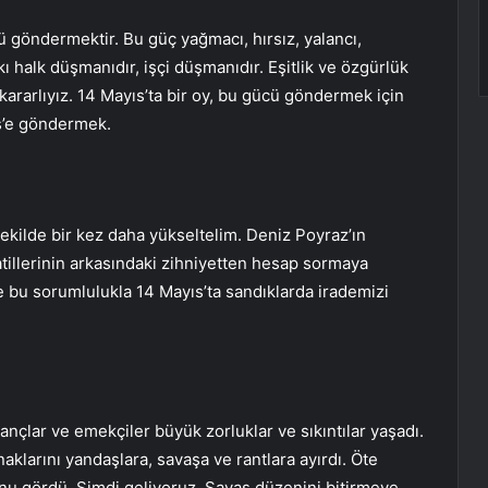
ü göndermektir. Bu güç yağmacı, hırsız, yalancı,
ı halk düşmanıdır, işçi düşmanıdır. Eşitlik ve özgürlük
rarlıyız. 14 Mayıs’ta bir oy, bu gücü göndermek için
is’e göndermek.
ekilde bir kez daha yükseltelim. Deniz Poyraz’ın
tillerinin arkasındaki zihniyetten hesap sormaya
te bu sorumlulukla 14 Mayıs’ta sandıklarda irademizi
ançlar ve emekçiler büyük zorluklar ve sıkıntılar yaşadı.
klarını yandaşlara, savaşa ve rantlara ayırdı. Öte
unu gördü. Şimdi geliyoruz. Savaş düzenini bitirmeye