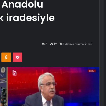
ç Anadolu
k iradesiyle
0
12
3 dakika okuma süresi
VKontakte
Odnoklassniki
Pocket