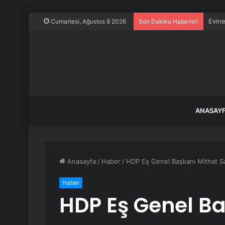
Evine
Cumartesi, Ağustos 8 2026
Son Dakika Haberleri
ANASAY
Anasayfa
/
Haber
/
HDP Eş Genel Başkanı Mithat San
Haber
HDP Eş Genel Ba