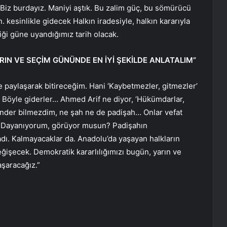
 Biz burdayız. Maniyi aştık. Bu zalim güç, bu sömürücü
kesinlikle gidecek Halkın iradesiyle, halkın kararıyla
iği güne uyandığımız tarih olacak.
N VE SEÇİM GÜNÜNDE EN İYİ ŞEKİLDE ANLATALIM”
rle paylaşarak bitireceğim. Hani ‘Kaybetmezler, gitmezler’
Böyle giderler… Ahmed Arif ne diyor, ‘Hükümdarlar,
skender bilmezdim, ne şah ne de padişah… Onlar vefat
. Dayanıyorum, görüyor musun? Padişahın
ı. Kalmayacaklar da. Anadolu’da yaşayan halkların
eğişecek. Demokratik kararlılığımızı bugün, yarın ve
aşaracağız.”