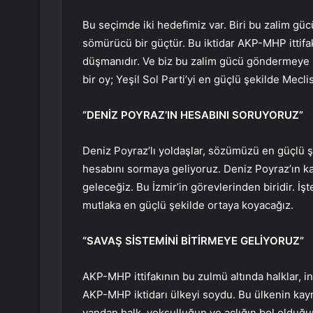
Bu seçimde iki hedefimiz var. Biri bu zalim güc
sömürücü bir güçtür. Bu iktidar AKP-MHP ittifak
düşmanıdır. Ve biz bu zalim gücü göndermeye ka
bir oy; Yeşil Sol Parti’yi en güçlü şekilde Mecl
“DENİZ POYRAZ’IN HESABINI SORUYORUZ”
Deniz Poyraz’lı yoldaşlar, sözümüzü en güçlü ş
hesabını sormaya geliyoruz. Deniz Poyraz’ın ka
geleceğiz. Bu İzmir’in görevlerinden biridir. İş
mutlaka en güçlü şekilde ortaya koyacağız.
“SAVAŞ SİSTEMİNİ BİTİRMEYE GELİYORUZ”
AKP-MHP ittifakının bu zulmü altında halklar, in
AKP-MHP iktidarı ülkeyi soydu. Bu ülkenin kayna
yandan halk, yoksulluğun ve açlığın bol olduğ