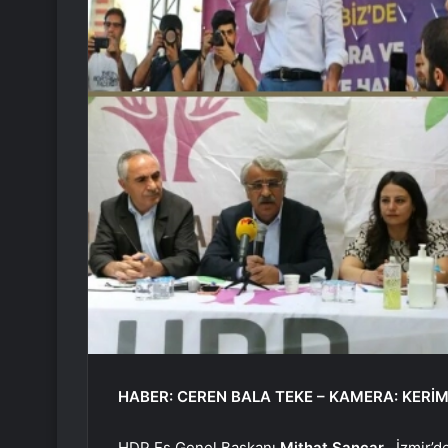
HABER: CEREN BALA TEKE – KAMERA: KERİ
HDP Eş Genel Başkanı
Mithat Sancar
, İzmir’d