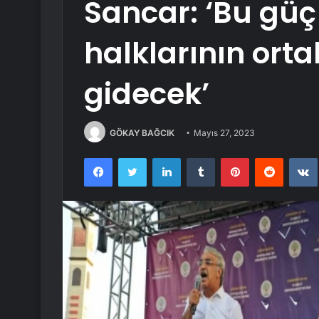
Sancar: ‘Bu gü
halklarının orta
gidecek’
GÖKAY BAĞCIK
Mayıs 27, 2023
Facebook
Twitter
LinkedIn
Tumblr
Pinterest
Reddit