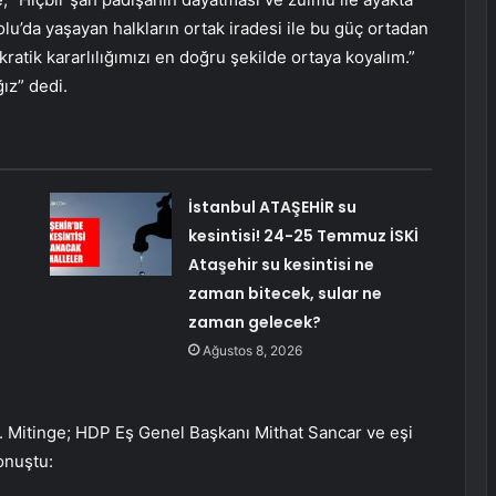
lu’da yaşayan halkların ortak iradesi ile bu güç ortadan
ratik kararlılığımızı en doğru şekilde ortaya koyalım.”
ız” dedi.
İstanbul ATAŞEHİR su
kesintisi! 24-25 Temmuz İSKİ
Ataşehir su kesintisi ne
zaman bitecek, sular ne
zaman gelecek?
Ağustos 8, 2026
i. Mitinge; HDP Eş Genel Başkanı Mithat Sancar ve eşi
onuştu: