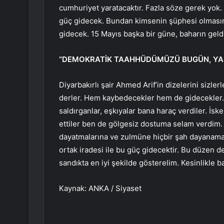
cumhuriyet yaratacaktır. Fazla söze gerek yok.
güç gidecek. Bundan kimsenin şüphesi olmasın. 
gidecek. 15 Mayıs başka bir güne, baharın geld
“DEMOKRATİK TAAHHÜDÜMÜZÜ BUGÜN, YARI
Diyarbakırlı şair Ahmed Arif’in dizelerini sizle
derler. Hem kaybedecekler hem de gidecekler. 
saldırganlar, eşkıyalar bana haraç verdiler. İ
ettiler ben de gölgesiz dostuma selam verdim
dayatmalarına ve zulmüne hiçbir şah dayanamad
ortak iradesi ile bu güç gidecektir. Bu düzen d
sandıkta en iyi şekilde gösterelim. Kesinlikle b
Kaynak: ANKA / Siyaset