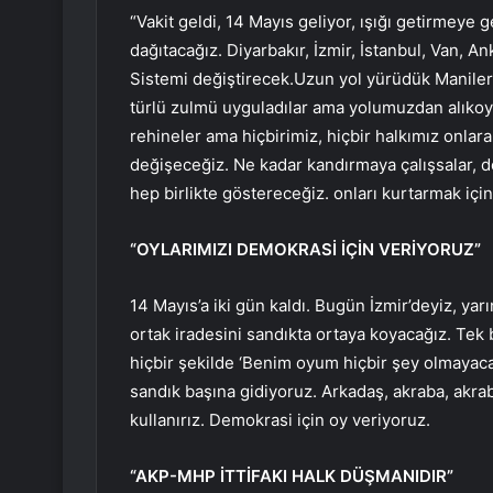
“Vakit geldi, 14 Mayıs geliyor, ışığı getirmeye g
dağıtacağız. Diyarbakır, İzmir, İstanbul, Van, 
Sistemi değiştirecek.Uzun yol yürüdük Maniler 
türlü zulmü uyguladılar ama yolumuzdan alıkoyam
rehineler ama hiçbirimiz, hiçbir halkımız onlar
değişeceğiz. Ne kadar kandırmaya çalışsalar, d
hep birlikte göstereceğiz. onları kurtarmak için 
“OYLARIMIZI DEMOKRASİ İÇİN VERİYORUZ”
14 Mayıs’a iki gün kaldı. Bugün İzmir’deyiz, yarı
ortak iradesini sandıkta ortaya koyacağız. Tek
hiçbir şekilde ‘Benim oyum hiçbir şey olmayacak
sandık başına gidiyoruz. Arkadaş, akraba, akraba
kullanırız. Demokrasi için oy veriyoruz.
“AKP-MHP İTTİFAKI HALK DÜŞMANIDIR”