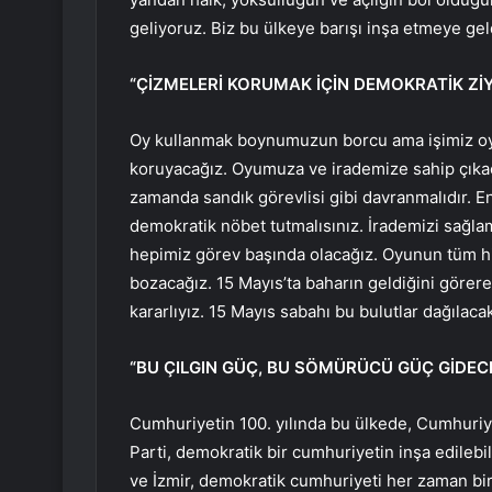
geliyoruz. Biz bu ülkeye barışı inşa etmeye gel
“ÇİZMELERİ KORUMAK İÇİN DEMOKRATİK Zİ
Oy kullanmak boynumuzun borcu ama işimiz oyu
koruyacağız. Oyumuza ve irademize sahip çıka
zamanda sandık görevlisi gibi davranmalıdır. En
demokratik nöbet tutmalısınız. İrademizi sağlam
hepimiz görev başında olacağız. Oyunun tüm hil
bozacağız. 15 Mayıs’ta baharın geldiğini görere
kararlıyız. 15 Mayıs sabahı bu bulutlar dağılaca
“BU ÇILGIN GÜÇ, BU SÖMÜRÜCÜ GÜÇ GİDEC
Cumhuriyetin 100. yılında bu ülkede, Cumhuriye
Parti, demokratik bir cumhuriyetin inşa edilebil
ve İzmir, demokratik cumhuriyeti her zaman bir