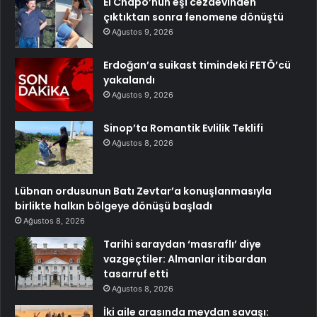
El Chapo’nun eşi cezaevinden
çıktıktan sonra fenomene dönüştü
Ağustos 9, 2026
Erdoğan’a suikast timindeki FETÖ’cü
yakalandı
Ağustos 9, 2026
Sinop’ta Romantik Evlilik Teklifi
Ağustos 8, 2026
Lübnan ordusunun Batı Zevtar’a konuşlanmasıyla
birlikte halkın bölgeye dönüşü başladı
Ağustos 8, 2026
Tarihi saraydan ‘masraflı’ diye
vazgeçtiler: Almanlar itibardan
tasarruf etti
Ağustos 8, 2026
İki aile arasında meydan savaşı: