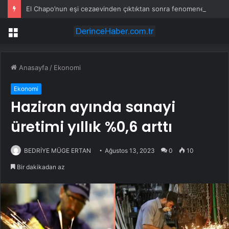
El Chapo’nun eşi cezaevinden çıktıktan sonra fenomene dönüştü
Menü
Anasayfa
/
Ekonomi
Ekonomi
Haziran ayında sanayi
üretimi yıllık %0,6 arttı
BEDRİYE MÜGE ERTAN
Ağustos 13, 2023
0
10
Bir dakikadan az