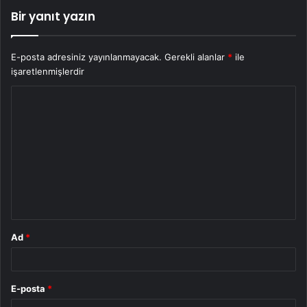
Bir yanıt yazın
E-posta adresiniz yayınlanmayacak.
Gerekli alanlar
*
ile
işaretlenmişlerdir
Y
o
r
u
m
*
Ad
*
E-posta
*