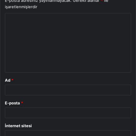
E-posta adresiniz yayınlanmayacak.
Gerekli alanlar
*
ile
işaretlenmişlerdir
Y
o
r
u
m
*
Ad
*
E-posta
*
İnternet sitesi