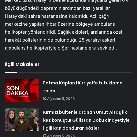
Merkez üssü Hatay’ın Defne ilçesinde meydana gelen 6.4
büyüklüğündeki depremin ardından bazı yaralılar
Hatay’daki sahra hastanesine kaldırıldı. Acil çağrı
merkezine yapılan ihbar üzerine bölgeye ambulans
helikopter yönlendirildi. Sağlık ekipleri, aralarında özel
harekât polislerinin de bulunduğu 25 yaralıyı askeri
ambulans helikopteriyle diğer hastanelere sevk etti.
İlgili Makaleler
Fatma Kaplan Hürriyet’e tutuklama
talebi
Ağustos 5, 2026
Kırmızı bültenle aranan Umut Altaş ilk
kez konuştu! Gülistan Doku cinayetiyle
ilgili kan donduran sözler
Ağustos 5, 2026