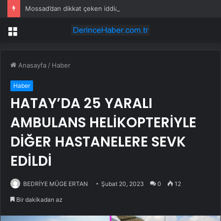
Mossad’dan dikkat çeken iddia: İran’ın gizli planı deşifre oldu
Menü
Anasayfa
/
Haber
Haber
HATAY’DA 25 YARALI
AMBULANS HELİKOPTERİYLE
DİĞER HASTANELERE SEVK
EDİLDİ
BEDRİYE MÜGE ERTAN
Şubat 20, 2023
0
12
Bir dakikadan az