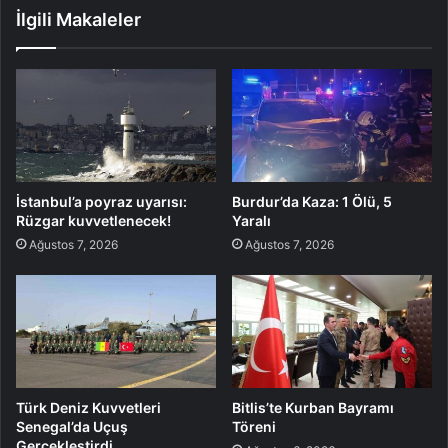
İlgili Makaleler
İstanbul’a poyraz uyarısı:
Burdur’da Kaza: 1 Ölü, 5
Rüzgar kuvvetlenecek!
Yaralı
Ağustos 7, 2026
Ağustos 7, 2026
Türk Deniz Kuvvetleri
Bitlis’te Kurban Bayramı
Senegal’da Uçuş
Töreni
Gerçekleştirdi