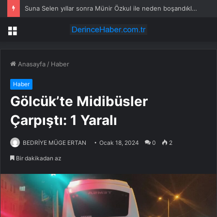
Suna Selen yıllar sonra Münir Özkul ile neden boşandıklarını anlattı: Taze kana ihtiyacım var dedi
Menü
Anasayfa
/
Haber
Haber
Gölcük’te Midibüsler
Çarpıştı: 1 Yaralı
BEDRİYE MÜGE ERTAN
Ocak 18, 2024
0
2
Bir dakikadan az