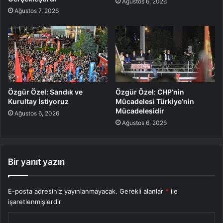
Ağustos 6, 2026
Ağustos 7, 2026
Özgür Özel: Sandık ve
Özgür Özel: CHP’nin
Kurultay İstiyoruz
Mücadelesi Türkiye’nin
Mücadelesidir
Ağustos 6, 2026
Ağustos 6, 2026
Bir yanıt yazın
E-posta adresiniz yayınlanmayacak.
Gerekli alanlar
*
ile
işaretlenmişlerdir
Y