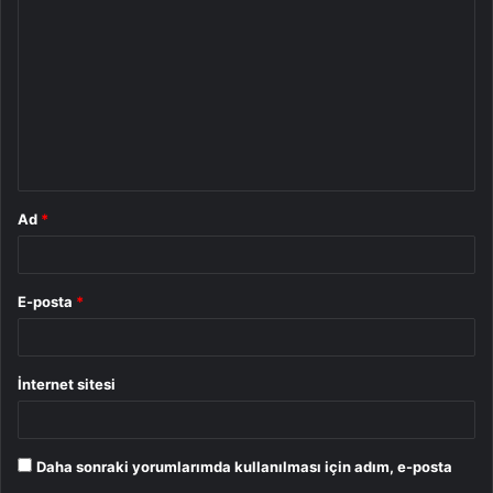
o
r
u
m
*
Ad
*
E-posta
*
İnternet sitesi
Daha sonraki yorumlarımda kullanılması için adım, e-posta