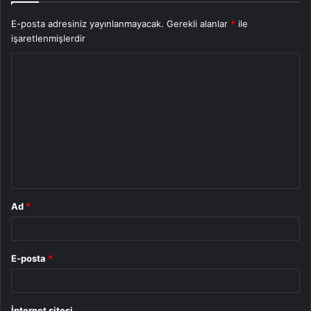
E-posta adresiniz yayınlanmayacak.
Gerekli alanlar
*
ile
işaretlenmişlerdir
Y
o
r
u
m
*
Ad
*
E-posta
*
İnternet sitesi