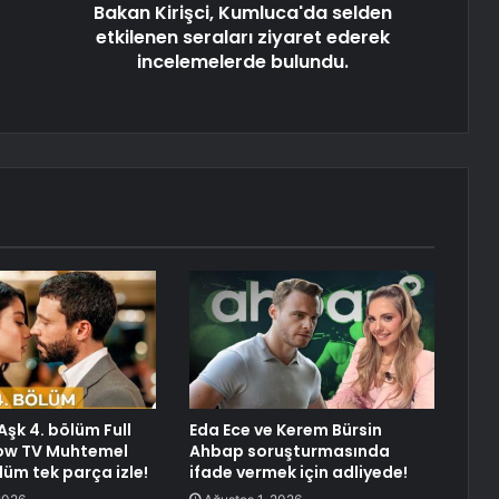
Bakan Kirişci, Kumluca'da selden
etkilenen seraları ziyaret ederek
incelemelerde bulundu.
şk 4. bölüm Full
Eda Ece ve Kerem Bürsin
how TV Muhtemel
Ahbap soruşturmasında
lüm tek parça izle!
ifade vermek için adliyede!