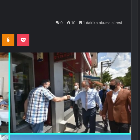
0
10
1 dakika okuma süresi
VKontakte
Odnoklassniki
Pocket