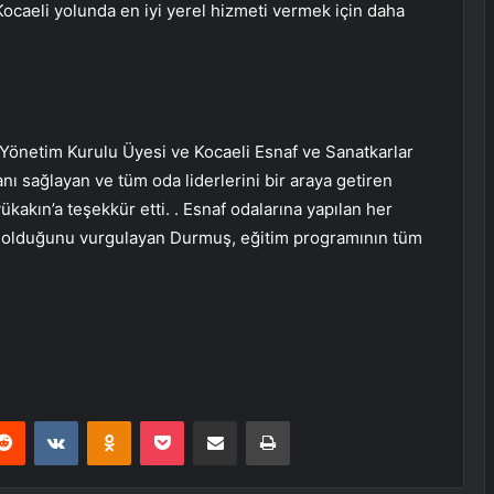
Kocaeli yolunda en iyi yerel hizmeti vermek için daha
Yönetim Kurulu Üyesi ve Kocaeli Esnaf ve Sanatkarlar
ı sağlayan ve tüm oda liderlerini bir araya getiren
akın’a teşekkür etti. . Esnaf odalarına yapılan her
et olduğunu vurgulayan Durmuş, eğitim programının tüm
erest
Reddit
VKontakte
Odnoklassniki
Pocket
E-Posta ile paylaş
Yazdır