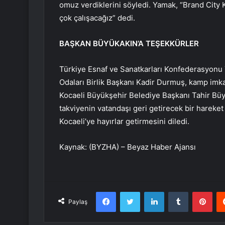
omuz verdiklerini söyledi. Yamak, “Brand City 
çok çalışacağız” dedi.
BAŞKAN BÜYÜKAKIN’A TEŞEKKÜRLER
Türkiye Esnaf ve Sanatkarları Konfederasyonu 
Odaları Birlik Başkanı Kadir Durmuş, kamp imkan
Kocaeli Büyükşehir Belediye Başkanı Tahir Büyük
takviyenin vatandaşı geri getirecek bir harek
Kocaeli’ye hayırlar getirmesini diledi.
Kaynak: (BYZHA) – Beyaz Haber Ajansı
Facebook
Twitter
LinkedIn
Tumblr
Pint
Paylaş