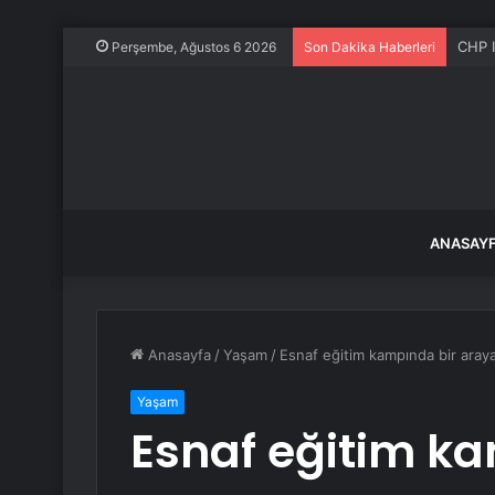
CHP I
Perşembe, Ağustos 6 2026
Son Dakika Haberleri
ANASAY
Anasayfa
/
Yaşam
/
Esnaf eğitim kampında bir araya
Yaşam
Esnaf eğitim k