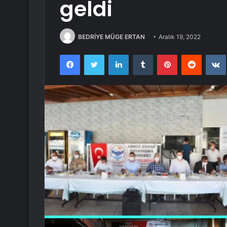
geldi
BEDRİYE MÜGE ERTAN
Aralık 19, 2022
Facebook
Twitter
LinkedIn
Tumblr
Pinterest
Reddit