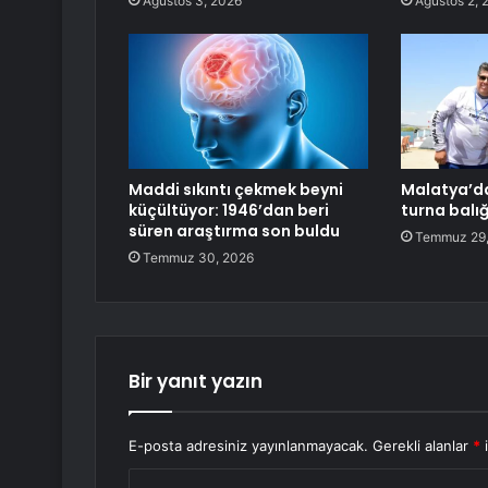
Ağustos 3, 2026
Ağustos 2, 
Maddi sıkıntı çekmek beyni
Malatya’da
küçültüyor: 1946’dan beri
turna balı
süren araştırma son buldu
Temmuz 29,
Temmuz 30, 2026
Bir yanıt yazın
E-posta adresiniz yayınlanmayacak.
Gerekli alanlar
*
i
Y