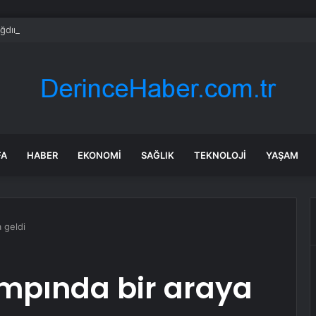
ğdır Kadın Kolları Başkanı Kılıçtek Görevden Alındığını Açıkladı
FA
HABER
EKONOMI
SAĞLIK
TEKNOLOJI
YAŞAM
 geldi
ampında bir araya