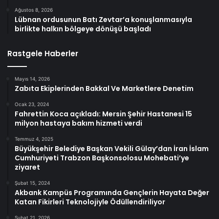
Ağustos 8, 2026
Lübnan ordusunun Batı Zevtar’a konuşlanmasıyla
birlikte halkın bölgeye dönüşü başladı
Rastgele Haberler
Mayıs 14, 2026
Zabıta Ekiplerinden Bakkal Ve Marketlere Denetim
Ocak 23, 2024
Fahrettin Koca açıkladı: Mersin Şehir Hastanesi 15
milyon hastaya bakım hizmeti verdi
Temmuz 4, 2025
Büyükşehir Belediye Başkan Vekili Gülay’dan İran İslam
Cumhuriyeti Trabzon Başkonsolosu Mohebati’ye
ziyaret
Şubat 15, 2024
Akbank Kampüs Programında Gençlerin Hayata Değer
Katan Fikirleri Teknolojiyle Ödüllendiriliyor
Şubat 21, 2026