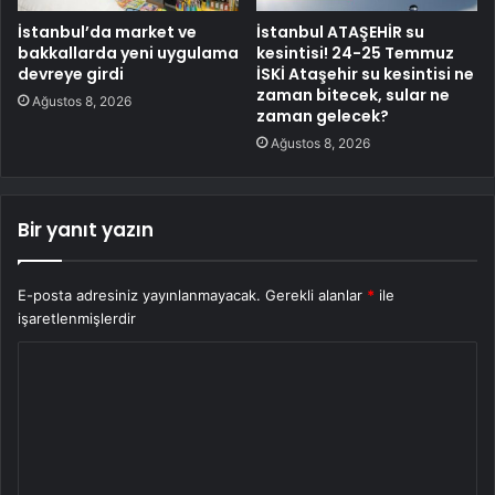
İstanbul’da market ve
İstanbul ATAŞEHİR su
bakkallarda yeni uygulama
kesintisi! 24-25 Temmuz
devreye girdi
İSKİ Ataşehir su kesintisi ne
zaman bitecek, sular ne
Ağustos 8, 2026
zaman gelecek?
Ağustos 8, 2026
Bir yanıt yazın
E-posta adresiniz yayınlanmayacak.
Gerekli alanlar
*
ile
işaretlenmişlerdir
Y
o
r
u
m