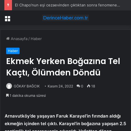
El Chapo’nun eşi cezaevinden çıktıktan sonra fenomene dönüştü
Menü
Anasayfa
/
Haber
Haber
Ekmek Yerken Boğazına Tel
Kaçtı, Ölümden Döndü
GÖKAY BAĞCIK
Kasım 24, 2022
0
18
1 dakika okuma süresi
Arnavutköy’de yaşayan Faruk Karayel’in fırından aldığı
ekmeğin içinden tel çıktı. Karayel’in boğazına yapışan 2.5