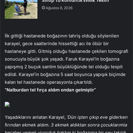
Sinop’ta Romantik Evlilik Teklifi
Ağustos 8, 2026
İlk gittiği hastanede boğazının tahriş olduğu söylenilen
karayel, gece saatlerinde hissettiği acı ile öbür bir
hastaneye gitti. Gitmiş olduğu hastanede çekilen tomografi
sonucuyla büyük şok yaşadı. Faruk Karayel’in boğazına
yapışmış 2 buçuk santim büyüklüğünde tel olduğu tespit
edildi. Karayel’in boğazına 5 saat boyunca yapışık biçimde
kalan tel hastanede operasyonla çıkartıldı.
“Nalburdan tel fırça aldım ondan gelmiştir”
Yaşadıklarını anlatan Karayel,
‘Dün işten çıkıp eve giderken
fırından ekmek aldım. 3 ekmek aldıktan sonra çocuklarımla
beraber yemek yiyorduk baktım ki boğazıma bir şey takıldı.