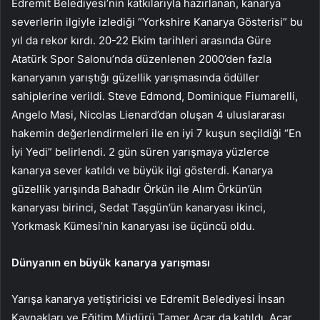
Edremit Belediyesi’nin katkılarıyla hazırlanan, kanarya
severlerin ilgiyle izlediği “Yorkshire Kanarya Gösterisi” bu
yıl da rekor kırdı. 20-22 Ekim tarihleri ​​arasında Güre
Atatürk Spor Salonu’nda düzenlenen 2000’den fazla
kanaryanın yarıştığı güzellik yarışmasında ödüller
sahiplerine verildi. Steve Edmond, Dominique Fiumarelli,
Angelo Masi, Nicolas Lienard’dan oluşan 4 uluslararası
hakemin değerlendirmeleri ile en iyi 7 kuşun seçildiği “En
İyi Yedi” belirlendi. 2 gün süren yarışmaya yüzlerce
kanarya sever katıldı ve büyük ilgi gösterdi. Kanarya
güzellik yarışında Bahadır Örkün ile Alım Örkün’ün
kanaryası birinci, Sedat Taşgün’ün kanaryası ikinci,
Yorkmask Kümesi’nin kanaryası ise üçüncü oldu.
Dünyanın en büyük kanarya yarışması
Yarışa kanarya yetiştiricisi ve Edremit Belediyesi İnsan
Kaynakları ve Eğitim Müdürü Tamer Acar da katıldı. Acar,