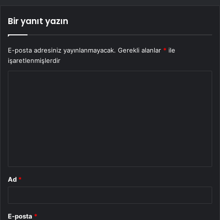
Bir yanıt yazın
E-posta adresiniz yayınlanmayacak.
Gerekli alanlar
*
ile
işaretlenmişlerdir
Y
o
r
u
m
*
Ad
*
E-posta
*