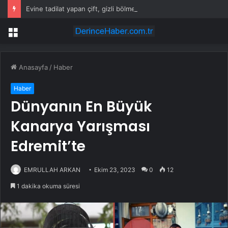
Evine tadilat yapan çift, gizli bölmede deste deste para buldu
Menü
Anasayfa
/
Haber
Haber
Dünyanın En Büyük
Kanarya Yarışması
Edremit’te
EMRULLAH ARKAN
Ekim 23, 2023
0
12
1 dakika okuma süresi