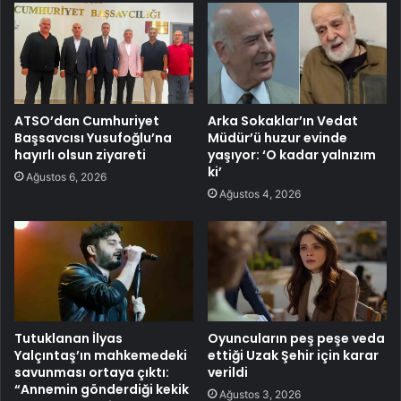
ATSO’dan Cumhuriyet
Arka Sokaklar’ın Vedat
Başsavcısı Yusufoğlu’na
Müdür’ü huzur evinde
hayırlı olsun ziyareti
yaşıyor: ‘O kadar yalnızım
ki’
Ağustos 6, 2026
Ağustos 4, 2026
Tutuklanan İlyas
Oyuncuların peş peşe veda
Yalçıntaş’ın mahkemedeki
ettiği Uzak Şehir için karar
savunması ortaya çıktı:
verildi
“Annemin gönderdiği kekik
Ağustos 3, 2026