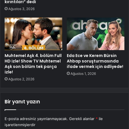
kırıntıları” dedi
Ağustos 3, 2026
Muhtemel Aşk 4. bölüm Full
Eda Ece ve Kerem Bürsin
HD izle! Show TV Muhtemel
Ahbap soruşturmasında
Aşk son bölüm tek parça
ifade vermek için adliyede!
izle!
Ağustos 1, 2026
Ağustos 2, 2026
Bir yanıt yazın
E-posta adresiniz yayınlanmayacak.
Gerekli alanlar
*
ile
işaretlenmişlerdir