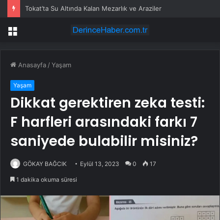
Tokat’ta Su Altında Kalan Mezarlık ve Araziler
Menü
Anasayfa
/
Yaşam
Yaşam
Dikkat gerektiren zeka testi:
F harfleri arasındaki farkı 7
saniyede bulabilir misiniz?
GÖKAY BAĞCIK
Eylül 13, 2023
0
17
1 dakika okuma süresi