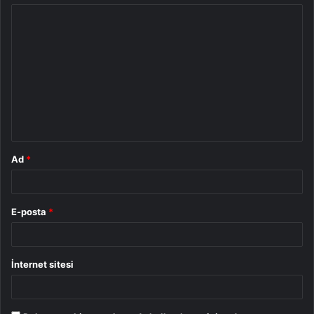
Y
o
r
u
m
*
Ad
*
E-posta
*
İnternet sitesi