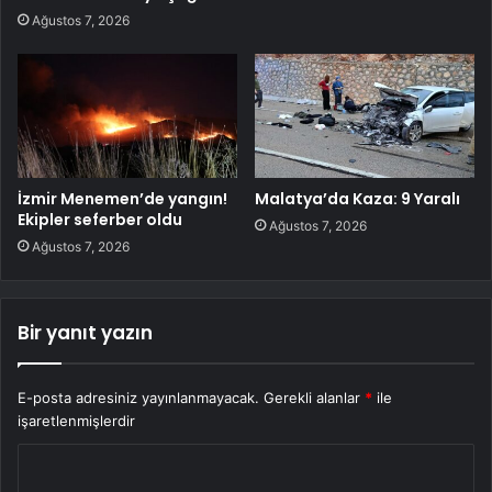
Ağustos 7, 2026
İzmir Menemen’de yangın!
Malatya’da Kaza: 9 Yaralı
Ekipler seferber oldu
Ağustos 7, 2026
Ağustos 7, 2026
Bir yanıt yazın
E-posta adresiniz yayınlanmayacak.
Gerekli alanlar
*
ile
işaretlenmişlerdir
Y