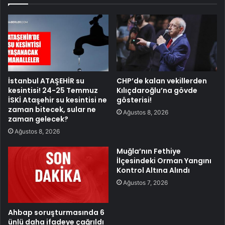
İstanbul ATAŞEHİR su
CHP’de kalan vekillerden
kesintisi! 24-25 Temmuz
Kılıçdaroğlu’na gövde
İSKİ Ataşehir su kesintisi ne
gösterisi!
zaman bitecek, sular ne
Ağustos 8, 2026
zaman gelecek?
Ağustos 8, 2026
Muğla’nın Fethiye
İlçesindeki Orman Yangını
Kontrol Altına Alındı
Ağustos 7, 2026
Ahbap soruşturmasında 6
ünlü daha ifadeye çağrıldı