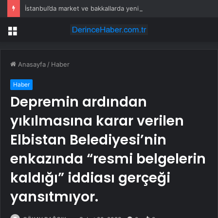
İstanbul’da market ve bakkallarda yeni uygulama devreye girdi
Menü
Anasayfa
/
Haber
Haber
Depremin ardından
yıkılmasına karar verilen
Elbistan Belediyesi’nin
enkazında “resmi belgelerin
kaldığı” iddiası gerçeği
yansıtmıyor.