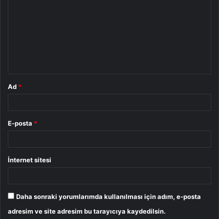
o
r
u
m
*
Ad
*
E-posta
*
İnternet sitesi
Daha sonraki yorumlarımda kullanılması için adım, e-posta
adresim ve site adresim bu tarayıcıya kaydedilsin.