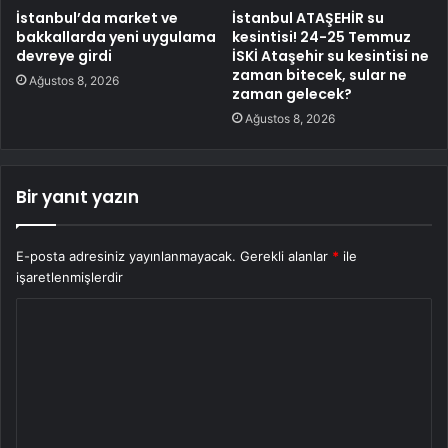
İstanbul’da market ve
İstanbul ATAŞEHİR su
bakkallarda yeni uygulama
kesintisi! 24-25 Temmuz
devreye girdi
İSKİ Ataşehir su kesintisi ne
zaman bitecek, sular ne
Ağustos 8, 2026
zaman gelecek?
Ağustos 8, 2026
Bir yanıt yazın
E-posta adresiniz yayınlanmayacak.
Gerekli alanlar
*
ile
işaretlenmişlerdir
Y
o
r
u
m