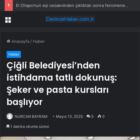
El Chapo’nun eşi cezaevinden çıktıktan sonra fenomene dönüştü
Menü
Anasayfa
/
Haber
Haber
Çiğli Belediyesi’nden
istihdama tatlı dokunuş:
Şeker ve pasta kursları
başlıyor
NURCAN BAYRAM
Mayıs 13, 2025
0
0
1 dakika okuma süresi