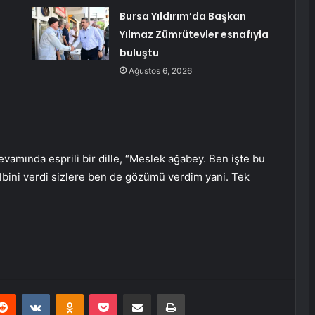
Bursa Yıldırım’da Başkan
Yılmaz Zümrütevler esnafıyla
buluştu
Ağustos 6, 2026
vamında esprili bir dille, “Meslek ağabey. Ben işte bu
lbini verdi sizlere ben de gözümü verdim yani. Tek
erest
Reddit
VKontakte
Odnoklassniki
Pocket
E-Posta ile paylaş
Yazdır