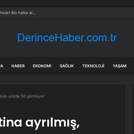
heart Bio halka arzını pazarlama aralığının üstünde fiyatlandırıyor
FA
HABER
EKONOMI
SAĞLIK
TEKNOLOJI
YAŞAM
gözüm yüzde 50 görmüyor
ina ayrılmış,