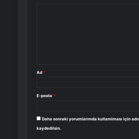
Y
o
r
u
m
*
Ad
*
E-posta
*
Daha sonraki yorumlarımda kullanılması için adı
kaydedilsin.