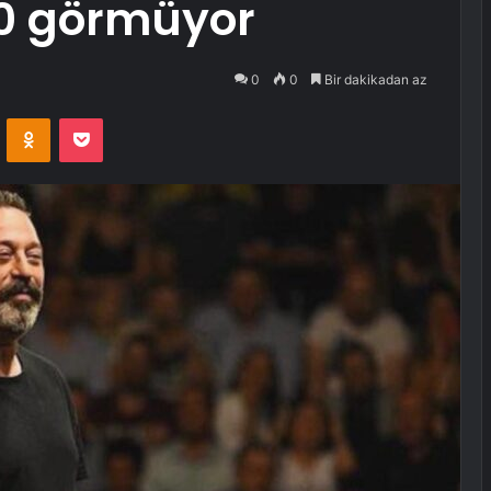
0 görmüyor
0
0
Bir dakikadan az
VKontakte
Odnoklassniki
Pocket