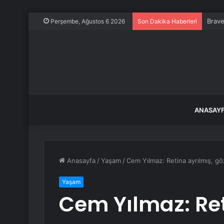
Brave
Perşembe, Ağustos 6 2026
Son Dakika Haberleri
ANASAY
Anasayfa
/
Yaşam
/
Cem Yılmaz: Retina ayrılmış, 
Yaşam
Cem Yılmaz: Ret