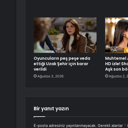
Oyuncuların peş peşe veda
Muhtemel A
ettiği Uzak Şehir için karar
HD izle! S
verildi
Aşk son bö
Ağustos 3, 2026
Ağustos 2, 
Bir yanıt yazın
E-posta adresiniz yayınlanmayacak.
Gerekli alanlar
*
i