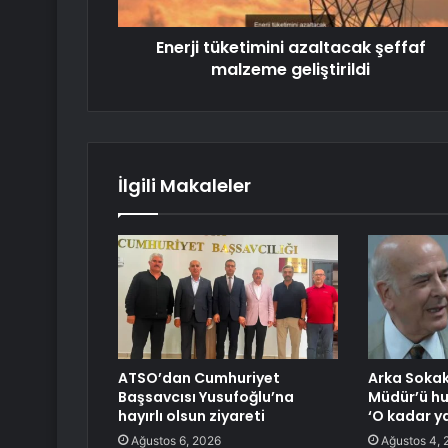
Enerji tüketimini azaltacak şeffaf
malzeme geliştirildi
İlgili Makaleler
ATSO’dan Cumhuriyet
Arka Sokak
Başsavcısı Yusufoğlu’na
Müdür’ü hu
hayırlı olsun ziyareti
‘O kadar ya
Ağustos 6, 2026
Ağustos 4, 