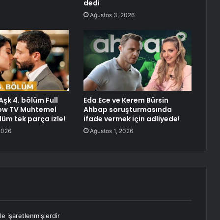
dedi
Ağustos 3, 2026
şk 4. bölüm Full
Eda Ece ve Kerem Bürsin
how TV Muhtemel
Ahbap soruşturmasında
lüm tek parça izle!
ifade vermek için adliyede!
2026
Ağustos 1, 2026
le işaretlenmişlerdir