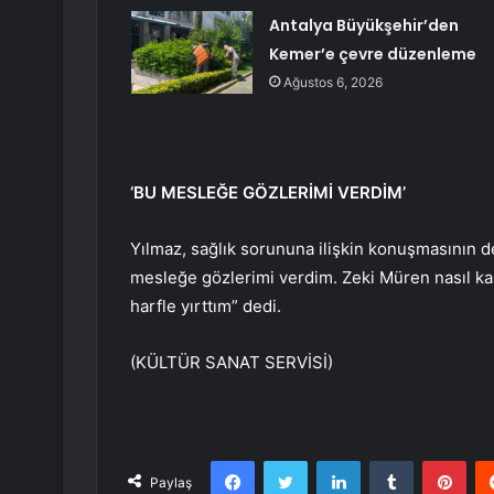
Antalya Büyükşehir’den
Kemer’e çevre düzenleme
Ağustos 6, 2026
‘BU MESLEĞE GÖZLERİMİ VERDİM’
Yılmaz, sağlık sorununa ilişkin konuşmasının de
mesleğe gözlerimi verdim. Zeki Müren nasıl ka
harfle yırttım” dedi.
(KÜLTÜR SANAT SERVİSİ)
Facebook
Twitter
LinkedIn
Tumblr
Pint
Paylaş