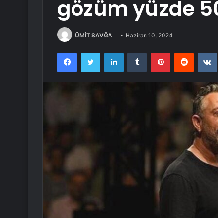
gözüm yüzde 5
ÜMİT SAVĞA
Haziran 10, 2024
Facebook
Twitter
LinkedIn
Tumblr
Pinterest
Reddit