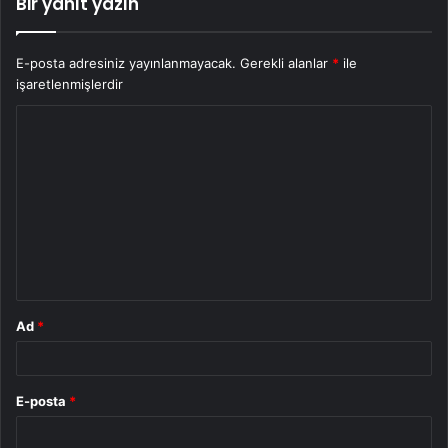
Bir yanıt yazın
E-posta adresiniz yayınlanmayacak.
Gerekli alanlar
*
ile
işaretlenmişlerdir
Y
o
r
u
m
*
Ad
*
E-posta
*