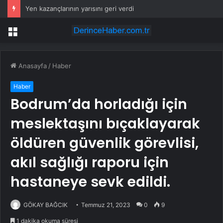
Yen kazançlarının yarısını geri verdi
Menü
Anasayfa
/
Haber
Haber
Bodrum’da horladığı için
meslektaşını bıçaklayarak
öldüren güvenlik görevlisi,
akıl sağlığı raporu için
hastaneye sevk edildi.
GÖKAY BAĞCIK
Temmuz 21, 2023
0
9
1 dakika okuma süresi