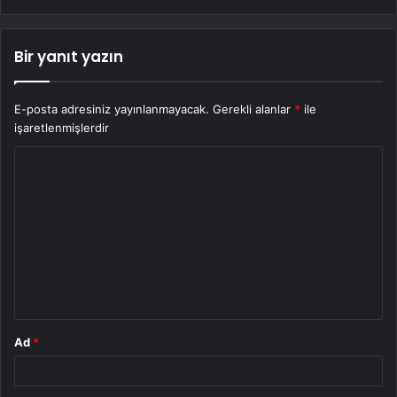
Bir yanıt yazın
E-posta adresiniz yayınlanmayacak.
Gerekli alanlar
*
ile
işaretlenmişlerdir
Y
o
r
u
m
*
Ad
*