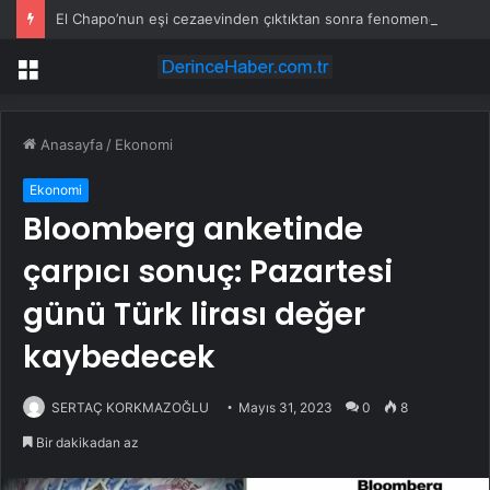
El Chapo’nun eşi cezaevinden çıktıktan sonra fenomene dönüştü
Menü
Anasayfa
/
Ekonomi
Ekonomi
Bloomberg anketinde
çarpıcı sonuç: Pazartesi
günü Türk lirası değer
kaybedecek
SERTAÇ KORKMAZOĞLU
Mayıs 31, 2023
0
8
Bir dakikadan az