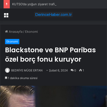
KUTSO’da yoğun ziyaret trafiği
Menü
Anasayfa
/
Ekonomi
Ekonomi
Blackstone ve BNP Paribas
özel borç fonu kuruyor
BEDRİYE MÜGE ERTAN
Şubat 6, 2024
0
1
1 dakika okuma süresi