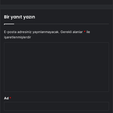
Bir yanıt yazın
E-posta adresiniz yayınlanmayacak.
Gerekli alanlar
*
ile
işaretlenmişlerdir
Y
o
r
u
m
*
Ad
*