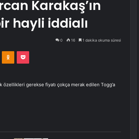
rcan Karakaş’ın
r hayli iddialı
0
16
1 dakika okuma süresi
VKontakte
Odnoklassniki
Pocket
k özellikleri gerekse fiyatı çokça merak edilen Togg’a