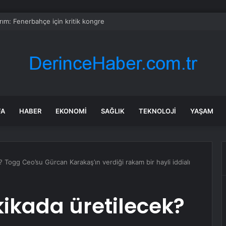
ırım: Fenerbahçe için kritik kongre
FA
HABER
EKONOMI
SAĞLIK
TEKNOLOJI
YAŞAM
? Togg Ceo’su Gürcan Karakaş’ın verdiği rakam bir hayli iddialı
kikada üretilecek?