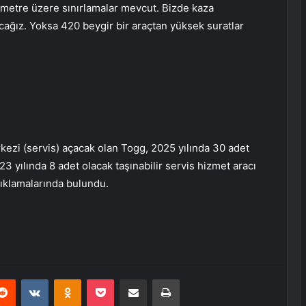
ometre üzere sınırlamalar mevcut. Bizde kaza
acağız. Yoksa 420 beygir bir araçtan yüksek suratlar
kezi (servis) açacak olan Togg, 2025 yılında 30 adet
23 yılında 8 adet olacak taşınabilir servis hizmet aracı
çıklamalarında bulundu.
erest
Reddit
VKontakte
Odnoklassniki
Pocket
E-Posta ile paylaş
Yazdır