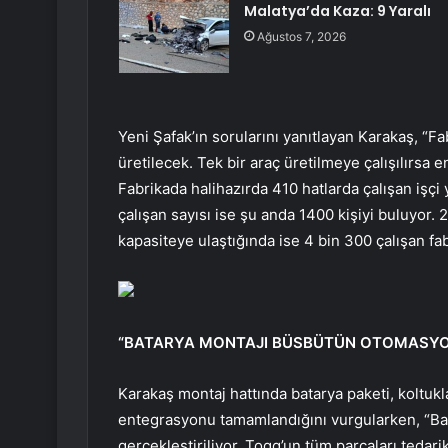
Malatya’da Kaza: 9 Yaralı
Ağustos 7, 2026
Yeni Şafak’ın sorularını yanıtlayan Karakaş, “
üretilecek. Tek bir araç üretilmeye çalışılırsa 
Fabrikada halihazırda 410 hatlarda çalışan işçi 
çalışan sayısı ise şu anda 1400 kişiyi buluyor.
kapasiteye ulaştığında ise 4 bin 300 çalışan fa
“BATARYA MONTAJI BÜSBÜTÜN OTOMASYO
Karakaş montaj hattında batarya paketi, koltukla
entegrasyonu tamamlandığını vurgularken, “Ba
gerçekleştiriliyor. Togg’un tüm parçaları tedari