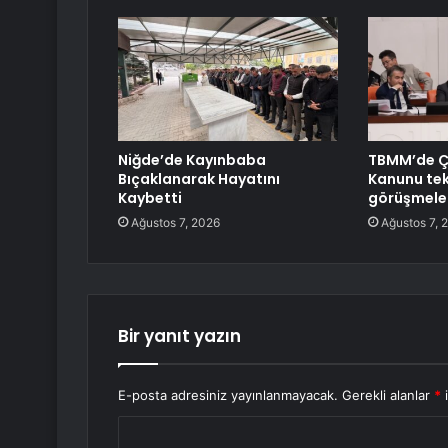
Niğde’de Kayınbaba
TBMM’de 
Bıçaklanarak Hayatını
Kanunu tekl
Kaybetti
görüşmele
Ağustos 7, 2026
Ağustos 7, 
Bir yanıt yazın
E-posta adresiniz yayınlanmayacak.
Gerekli alanlar
*
i
Y