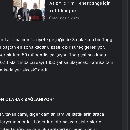
Aziz Yıldırım: Fenerbahçe için
kritik kongre
Ağustos 7, 2026
Fabrika tamamen faaliyete geçtiğinde 3 dakikada bir Togg
en baştan en sona kadar 8 saatlik bir süreç gerekiyor.
yer alırken 50 mühendis çalışıyor. Togg çatısı altında
 2023 Mart’ında bu sayı 1800 şahsa ulaşacak. Fabrika tam
brikada yer alacak” dedi.
N OLARAK SAĞLANIYOR”
r, tavan camı, diğer camlar, jant ve lastiklerin araca
taryanın montajı büsbütün otomasyon sistemlerle
kçiler tarafından günlük sağlanırken, aracın ön iç