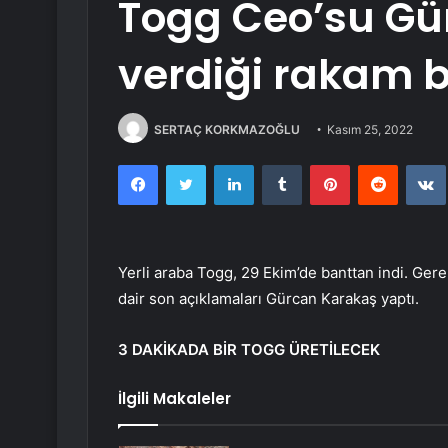
Togg Ceo’su Gü
verdiği rakam bi
SERTAÇ KORKMAZOĞLU
Kasım 25, 2022
Facebook
Twitter
LinkedIn
Tumblr
Pinterest
Reddit
Yerli araba Togg, 29 Ekim’de banttan indi. Gere
dair son açıklamaları Gürcan Karakaş yaptı.
3 DAKİKADA BİR TOGG ÜRETİLECEK
İlgili Makaleler