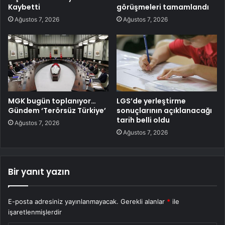
Kaybetti
görüşmeleri tamamlandı
Ağustos 7, 2026
Ağustos 7, 2026
MGK bugün toplanıyor…
LGS’de yerleştirme
Gündem ‘Terörsüz Türkiye’
sonuçlarının açıklanacağı
tarih belli oldu
Ağustos 7, 2026
Ağustos 7, 2026
Bir yanıt yazın
E-posta adresiniz yayınlanmayacak.
Gerekli alanlar
*
ile
işaretlenmişlerdir