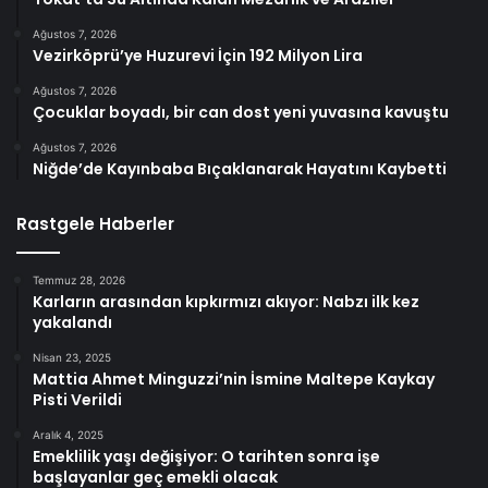
Ağustos 7, 2026
Vezirköprü’ye Huzurevi İçin 192 Milyon Lira
Ağustos 7, 2026
Çocuklar boyadı, bir can dost yeni yuvasına kavuştu
Ağustos 7, 2026
Niğde’de Kayınbaba Bıçaklanarak Hayatını Kaybetti
Rastgele Haberler
Temmuz 28, 2026
Karların arasından kıpkırmızı akıyor: Nabzı ilk kez
yakalandı
Nisan 23, 2025
Mattia Ahmet Minguzzi’nin İsmine Maltepe Kaykay
Pisti Verildi
Aralık 4, 2025
Emeklilik yaşı değişiyor: O tarihten sonra işe
başlayanlar geç emekli olacak